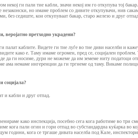
м некој ги пали тие кабли, значи некој им го откупува тој бакар
 е незаконски, но имаме проблем со дивите откупувачи, нив сака
ми, без седиште, кои откупуваат бакар, старо железо и друг отпа
ли, веројатно претходно украдени?
и палат каблите. Видете ги тие луѓе во тие диви населби и кажет
да видите како е. Таму имаме огромен, пред се, социјален пробле
де да ги носиме, дури не можеме да им земеме ниту податоци оти
е ама немаме ингеренции да ги тргнеме од таму. Викаме полиција
 и социјала?
ат и кабли и друг отпад.
венираме како инспекција, посебно сега кога работиме во три см
пиме кога пали огин и гори отпад во субстандардна куќарка во к
дум години, кога се тргаше дивата населба под Кале, инспектори