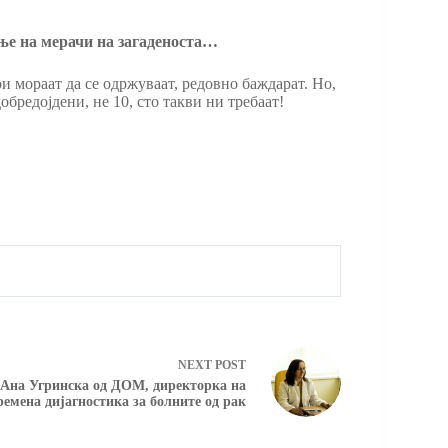
ање на мерачи на загаденоста…
и мораат да се одржуваат, редовно баждарат. Но,
бредојдени, не 10, сто такви ни требаат!
NEXT
POST
р Ана Угринска од ДОМ, директорка на
емена дијагностика за болните од рак