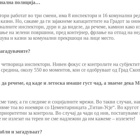
мунална полиција…
ори работат во три смени, има 8 инспектори и 16 комунални ре
казни. Но, сакаме да ги зајакнеме капацитетите на Градот за он
налните инспектори, дури и да виделе, да речеме, камион како и
рање на зелени површини, пред контејнер, фрлање на отпад на н
шува и казни за комунални прекршоци на лице место.
загадувачите?
а четворица инспектори. Нивен фокус се контролите на субјекти
 средина, околу 550 во моментов, кои се одобруваат од Град Скоп
да речеме, од каде и летоска имаше густ чад, а знаеме дека 
ме таму, а ги следиме и социјалните мрежи. Во такви случаи, и
ивме тоа во ноември со Цементарницата „Титан-Усје“. Во круго
 приоритетни за контрола. Во случај да чади од нив, постапуваме 
не излезат на терен не сме надлежни да им кажеме – излезете!
абли и загадуваат?