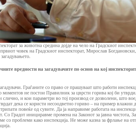
кторат за животна средина дојде на чело на Градскиот инспекто
 првиот човек на Градскиот инспекторат, Мирослав Богдановски, 
а загадувањето.
ните вредности на загадувачите по основ на кој инспекторит
агадувачи. Граѓаните со право се прашуваат што работи инспекци
Во моментов не постои Правилник за цврсти горива кој би утврд
 слично, и кои параметри во тој производ се дозволени, што вое
тврдат дека се користи несоодветно гориво – на пример влажни д
трипати повеќе од сувите. Да ја направиме работата на инспекци
т. Со Градот инициравме промена на Законот за јавна чистота, За
ме со проблеми како инспекција. Не може казна за фрлање на отпу
ција.