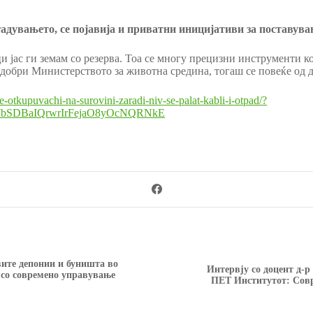
гадувањето, се појавија и приватни иницијативи за поставув
 јас ги земам со резерва. Тоа се многу прецизни инструменти ко
 одобри Министерството за животна средина, тогаш се повеќе од до
-otkupuvachi-na-surovini-zaradi-niv-se-palat-kabli-i-otpad/?
JbSDBaIQrwrIrFejaO8yOcNQRNkE
ите депонии и буништа во
Интервју со доцент д-
т со современо управување
ПЕТ Институтот: Совр