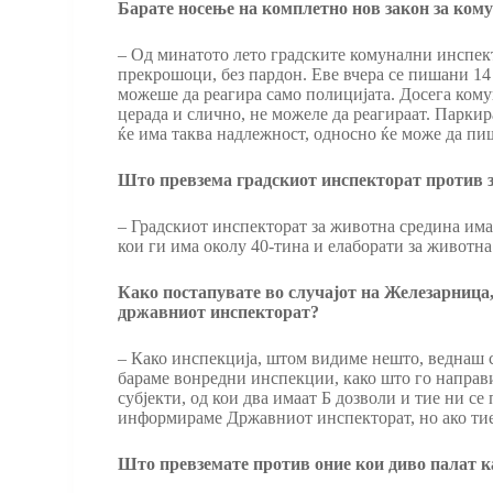
Барате носење на комплетно нов закон за ко
– Од минатото лето градските комунални инспект
прекрошоци, без пардон. Еве вчера се пишани 14 
можеше да реагира само полицијата. Досега кому
церада и слично, не можеле да реагираат. Парки
ќе има таква надлежност, односно ќе може да пи
Што превзема градскиот инспекторат против 
– Градскиот инспекторат за животна средина им
кои ги има околу 40-тина и елаборати за животна
Како постапувате во случајот на Железарница, 
државниот инспекторат?
– Како инспекција, штом видиме нешто, веднаш с
бараме вонредни инспекции, како што го направ
субјекти, од кои два имаат Б дозволи и тие ни се
информираме Државниот инспекторат, но ако тие 
Што превземате против оние кои диво палат к