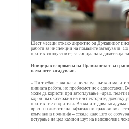
Шест месеци откако директно од Државниот инспе
работи за инспекции на помалите загадувачи. Со
против загадувачите, за социјалната димензија н
Инициравте промена на Правилникот за гранич
помалите загадувачи.
– Ни требаше алатка за постапување кон малите з
нивната работа, но проблемот не е едноставен. 
може да користи при затоплување –дрво, пелети и
кој би им овозможил на инспекторите, доколку у
против тие сторители. Влажните дрва загадуваат 
врвот на листите на најзагадени градови во свето
комунална полиција – секаде каде што се соочува
истурање на цел камион шут на недозволена лока