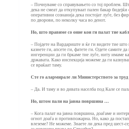
– Почнуваме со справувањето со тој проблем. Што
дека не смеат да откупуваат пален бакар бидејќи
оперативни сознанија дека постојат луѓе, без фир
по дворови, по неколку часа во денот.
Но, што правиме со оние кои ги палат тие каб
– Појдете на Вардариште и ќе ги видите тие што г
казнете ги, апсете ги, фатете ги. Одете самите 
ингеренции да ги бркаме тие луѓе, ниту имаме ка
државата. Како инспекција можеме да ги казнувам
се враќаат таму.
Сте го алармирале ли Министерството за труд
– Да. И таму и во дивата населба под Кале се пал
Но, штом пали на јавна површина …
– Кога палат на јавна површина, доаѓаме и интер
огнот доаѓа и противпожарна. Но, како да поста
влеземе? Не можеме. Знаете ли дека пред шест-се
за човекови права во Стразбур?