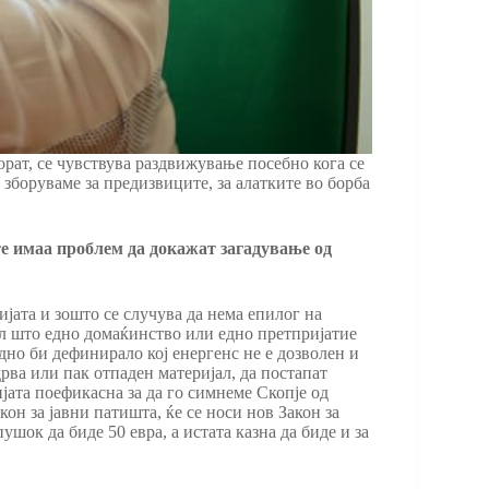
рат, се чувствува раздвижување посебно кога се
зборуваме за предизвиците, за алатките во борба
е имаа проблем да докажат загадување од
јата и зошто се случува да нема епилог на
ил што едно домаќинство или едно претпријатие
дно би дефинирало кој енергенс не е дозволен и
рва или пак отпаден материјал, да постапат
јата поефикасна за да го симнеме Скопје од
кон за јавни патишта, ќе се носи нов Закон за
шок да биде 50 евра, а истата казна да биде и за