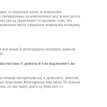
дари, се пишуваат казни за комунални
ие прекршувања на комуналниот ред за кои досега
злегува од градилиште со калливи гуми, без
едозволени места -градскиот комунален полицаец
те кои имаат Б-интегрирани еколошки дозволи
је.
Макстил има А дозвола и е во надлежност на
ако немаме ингеренции кај А дозволите, некогаш
т на некогашна Железарница има околу 50 помали
ние, но ако чадот доаѓа од Макстил, го