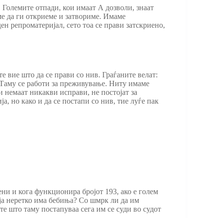
. Големите отпади, кои имаат А дозволи, знаат
ме да ги откриеме и затвориме. Имаме
ден репроматеријал, сето тоа се прави затскриено,
е вие што да се прави со нив. Граѓаните велат:
м. Таму се работи за преживување. Ниту имаме
 немаат никакви исправи, не постојат за
, но како и да се постапи со нив, тие луѓе пак
ени и кога функционира бројот 193, ако е голем
оја неретко има бебиња? Со шмрк ли да им
те што таму постапуваа сега им се суди во судот