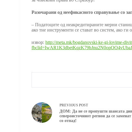
Разочарани од неефикасното справување со за
– Податоците од неакредитираните мерни станици
ако тие инструменти се стават во систем, ако ги
извор:
http://meta.mk/bogdanovski-ke-gi-lovime-divite
fbclid=IwAR1K3dbetKqzK79bJnu2N0opOO4vUba
PREVIOUS
POST
ДОМ: Да не се пропушти шансата див
североисточниот регион да се замена
со отпад!