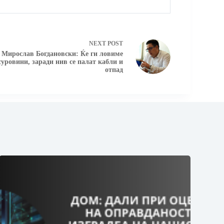
NEXT
POST
 Мирослав Богдановски: Ќе ги ловиме
суровини, заради нив се палат кабли и
отпад