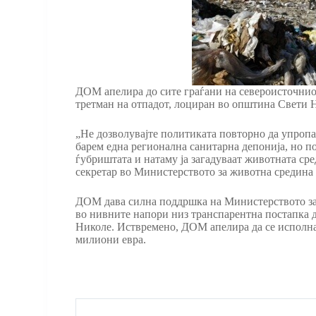
ДОМ апелира до сите граѓани на североисточниот
третман на отпадот, лоциран во општина Свети 
„Не дозволувајте политиката повторно да упропа
барем една регионална санитарна депонија, но п
ѓубриштата и натаму ја загадуваат животната ср
секретар во Министерството за животна средина 
ДОМ дава силна поддршка на Министерството за
во нивните напори низ транспарентна постапка д
Николе. Иствремено, ДОМ апелира да се исполнат
милиони евра.