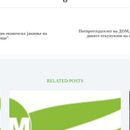
Потпретседателот на ДОМ,
ио-економско јакнење на
дивите откупувачи на 
лице”
RELATED POSTS