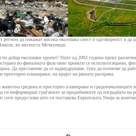
 регион да покажат висока еколошка свест и одговорност и да ја
Николе, во месноста Мечкуевци.
сти добар еколошки проект! Уште од 2002 година преку различн
остојано во финалната фаза овие проекти се исполитизирани, фин
едина. Да престанеме да се надмудруваме, туку да почнеме да р
и просторно планирање, на крајот на јавната расправа.
 животна средина и просторно планирање и градоначалниците 
а ги информираат граѓаните за придобивките од изградбата на 
 сите предуслови што ги поставува Европската Унија за конечно 