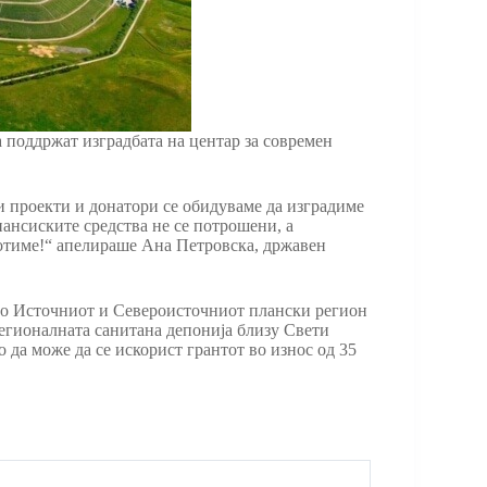
 поддржат изградбата на центар за современ
и проекти и донатори се обидуваме да изградиме
ансиските средства не се потрошени, а
аботиме!“ апелираше Ана Петровска, државен
во Источниот и Североисточниот плански регион
регионалната санитана депонија близу Свети
да може да се искорист грантот во износ од 35