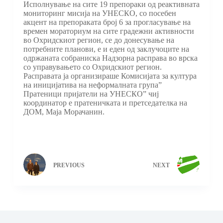
Исполнување на сите 19 препораки од реактивната
мониторинг мисија на УНЕСКО, со посебен
акцент на препораката број 6 за прогласување на
времен мораториум на сите градежни активности
во Охридскиот регион, се до донесување на
потребните планови, е и еден од заклучоците на
одржаната собраниска Надзорна расправа во врска
со управувањето со Охридскиот регион.
Расправата ја организираше Комисијата за култура
на иницијатива на неформалната група”
Пратеници пријатели на УНЕСКО” чиј
координатор е пратеничката и претседателка на
ДОМ, Маја Морачанин.
PREVIOUS
NEXT