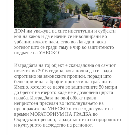
ДОМ им укажува на сите институции и субјекти
кои на каков и да е начин се инволвирани во
урбанистичкото насилство во Лагадин, дека
хотелот што се гради таму е чир во заштитеното
подрачје на УНЕСКО!
Изградбата на тој објект е скандалозна од самиот
почеток во 2016 година, кога почна да се гради
спротивно на законските прописи, поради што
беше причина за бројни протести на граѓаните.
Имено, хотелот се наоѓа во заштитените 50 метри
до брегот на езерото каде не е дозволена цврста
градба. Изградбата на овој објект прави
непристоен преседан во исполнувањето на
препораките на УНЕСКО што се однесуваат на
времен МОРАТОРИУМ НА ГРАДБА во
Охридскиот регион, заради заштита на природното
и културното наследство на регионот.