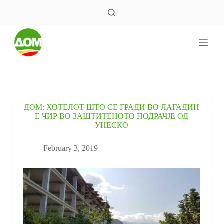
S
k
i
p
t
o
c
o
n
t
e
ДОМ: ХОТЕЛОТ ШТО СЕ ГРАДИ ВО ЛАГАДИН
n
Е ЧИР ВО ЗАШТИТЕНОТО ПОДРАЧЈЕ ОД
t
УНЕСКО
February 3, 2019