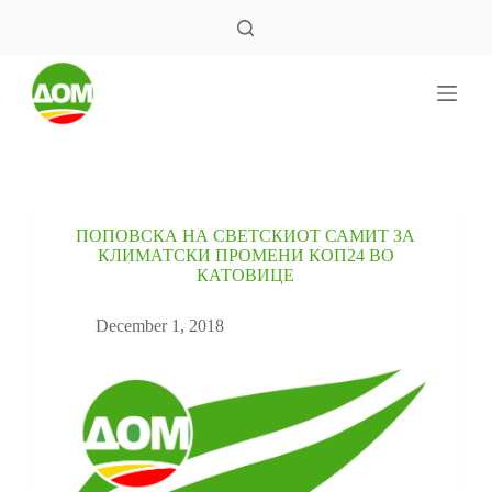
S
k
i
p
t
o
c
o
n
t
e
ПОПОВСКА НА СВЕТСКИОТ САМИТ ЗА
n
КЛИМАТСКИ ПРОМЕНИ КОП24 ВО
t
КАТОВИЦЕ
December 1, 2018