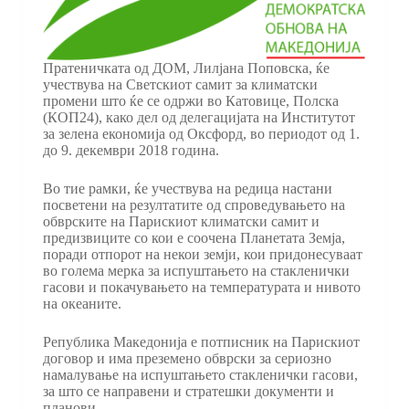
Пратеничката од ДОМ, Лилјана Поповска, ќе
учествува на Светскиот самит за климатски
промени што ќе се одржи во Катовице, Полска
(КОП24), како дел од делегацијата на Институтот
за зелена економија од Оксфорд, во периодот од 1.
до 9. декември 2018 година.
Во тие рамки, ќе учествува на редица настани
посветени на резултатите од спроведувањето на
обврските на Парискиот климатски самит и
предизвиците со кои е соочена Планетата Земја,
поради отпорот на некои земји, кои придонесуваат
во голема мерка за испуштањето на стакленички
гасови и покачувањето на температурата и нивото
на океаните.
Република Македонија е потписник на Парискиот
договор и има преземено обврски за сериозно
намалување на испуштањето стакленички гасови,
за што се направени и стратешки документи и
планови.