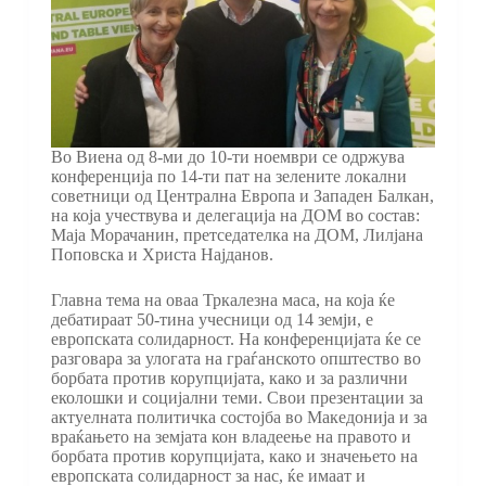
Во Виена од 8-ми до 10-ти ноември се одржува
конференција по 14-ти пат на зелените локални
советници од Централна Европа и Западен Балкан,
на која учествува и делегација на ДОМ во состав:
Маја Морачанин, претседателка на ДОМ, Лилјана
Поповска и Христа Најданов.
Главна тема на оваа Тркалезна маса, на која ќе
дебатираат 50-тина учесници од 14 земји, е
европската солидарност. На конференцијата ќе се
разговара за улогата на граѓанското општество во
борбата против корупцијата, како и за различни
еколошки и социјални теми. Свои презентации за
актуелната политичка состојба во Македонија и за
враќањето на земјата кон владеење на правото и
борбата против корупцијата, како и значењето на
европската солидарност за нас, ќе имаат и