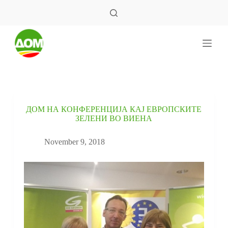
S
k
i
p
t
o
c
o
n
t
e
ДОМ НА КОНФЕРЕНЦИЈА КАЈ ЕВРОПСКИТЕ
n
ЗЕЛЕНИ ВО ВИЕНА
t
November 9, 2018