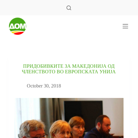
S
k
i
p
t
o
c
o
n
t
e
ПРИДОБИВКИТЕ ЗА МАКЕДОНИЈА ОД
n
ЧЛЕНСТВОТО ВО ЕВРОПСКАТА УНИЈА
t
October 30, 2018