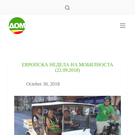
S
k
i
p
t
o
c
o
n
t
e
ЕВРОПСКА НЕДЕЛА НА МОБИЛНОСТА
n
(22.09.2018)
t
October 30, 2018