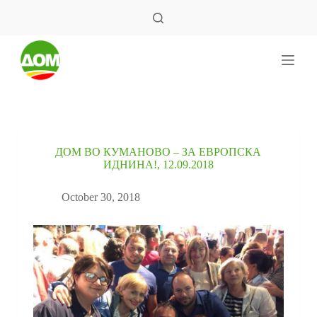
S
k
i
p
t
o
c
o
n
t
e
ДОМ ВО КУМАНОВО – ЗА ЕВРОПСКА
n
ИДНИНА!, 12.09.2018
t
October 30, 2018