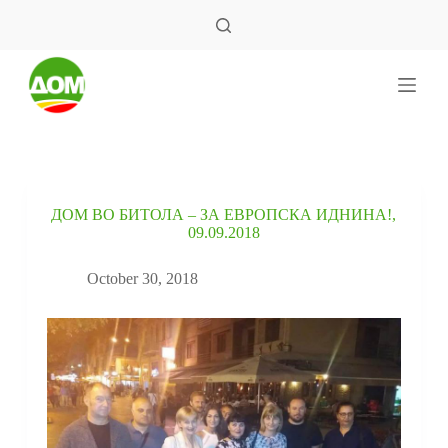
S
k
i
p
t
o
c
o
n
t
e
ДОМ ВО БИТОЛА – ЗА ЕВРОПСКА ИДНИНА!,
n
09.09.2018
t
October 30, 2018