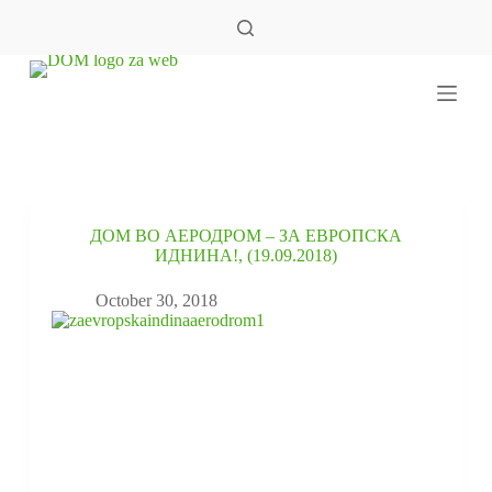
S
k
i
p
t
o
c
o
n
t
e
ДОМ ВО АЕРОДРОМ – ЗА ЕВРОПСКА
n
ИДНИНА!, (19.09.2018)
t
October 30, 2018