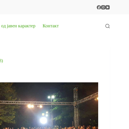
од јавен карактер
Контакт
8)