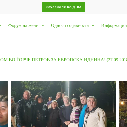
Зачлени се во ДОМ
Форум на жени
Односи со јавноста
Информации 
ОМ ВО ЃОРЧЕ ПЕТРОВ ЗА ЕВРОПСКА ИДНИНА! (27.09.201