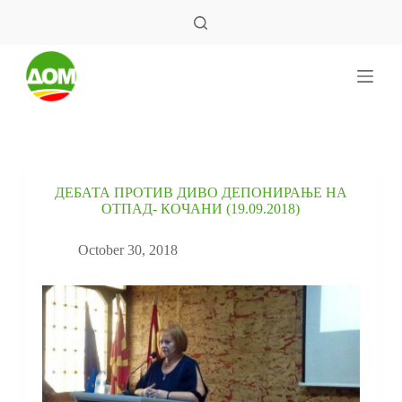
S
k
i
p
t
o
c
o
n
t
e
ДЕБАТА ПРОТИВ ДИВО ДЕПОНИРАЊЕ НА
n
ОТПАД- КОЧАНИ (19.09.2018)
t
October 30, 2018