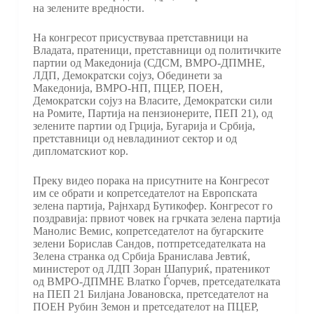
на зелените вредности.
На конгресот присуствуваа претставници на
Владата, пратеници, претставници од политичките
партии од Македонија (СДСМ, ВМРО-ДПМНЕ,
ЛДП, Демократски сојуз, Обединети за
Македонија, ВМРО-НП, ПЦЕР, ПОЕН,
Демократски сојуз на Власите, Демократски сили
на Ромите, Партија на пензионерите, ПЕП 21), од
зелените партии од Грција, Бугарија и Србија,
претставници од невладиниот сектор и од
дипломатскиот кор.
Преку видео порака на присутните на Конгресот
им се обрати и копретседателот на Европската
зелена партија, Рајнхард Бутикофер. Конгресот го
поздравија: првиот човек на грчката зелена партија
Манолис Вемис, копретседателот на бугарските
зелени Борислав Сандов, потпретседателката на
Зелена странка од Србија Бранислава Јевтиќ,
министерот од ЛДП Зоран Шапуриќ, пратеникот
од ВМРО-ДПМНЕ Влатко Ѓорчев, претседателката
на ПЕП 21 Билјана Јовановска, претседателот на
ПОЕН Рубин Земон и претседателот на ПЦЕР,