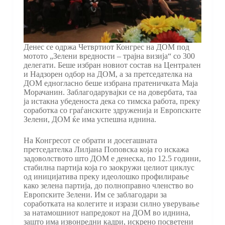
Денес се одржа Четвртиот Конгрес на ДОМ под
мотото „Зелени вредности – трајна визија“ со 300
делегати. Беше избран новиот состав на Централен
и Надзорен одбор на ДОМ, а за претседателка на
ДОМ едногласно беше избрана пратеничката Маја
Морачанин. Заблагодарувајки се на довербата, таа
ја истакна убеденоста дека со тимска работа, преку
соработка со граѓанските здруженија и Европските
Зелени, ДОМ ќе има успешна иднина.
На Конгресот се обрати и досегашната
претседателка Лилјана Поповска која го искажа
задоволството што ДОМ е денеска, по 12.5 години,
стабилна партија која го заокружи целиот циклус
од иницијатива преку идеолошко профилирање
како зелена партија, до полноправно членство во
Европските Зелени. Им се заблагодари за
соработката на колегите и изрази силно уверување
за натамошниот напредокот на ДОМ во иднина,
зашто има извонредни кадри, искрено посветени