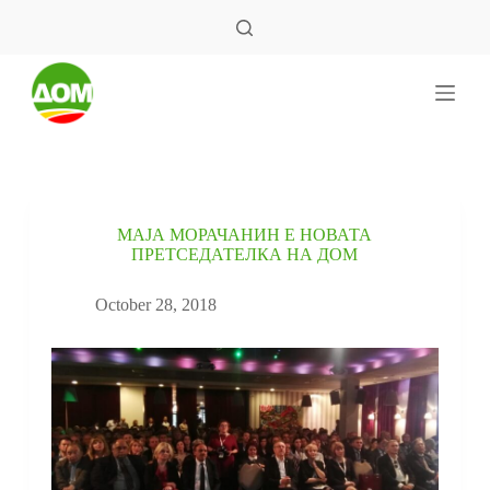
S
k
i
p
t
o
c
o
n
t
e
МАЈА МОРАЧАНИН Е НОВАТА
n
ПРЕТСЕДАТЕЛКА НА ДОМ
t
October 28, 2018