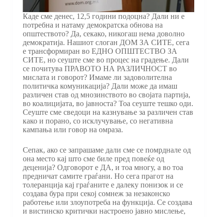
Каде сме денес, 12,5 години подоцна? Дали ни е
потребна и натаму демократска обнова на
општеството? Да, секако, никогаш нема доволно
демократија. Нашиот слоган ДОМ ЗА СИТЕ, сега
е трансформиран во ЕДНО ОПШТЕСТВО ЗА
СИТЕ, но сеуште сме во процес на градење. Дали
се почитува ПРАВОТО НА РАЗЛИЧНОСТ во
мислата и говорот? Имаме ли задоволителна
политичка комуникација? Дали може да имаш
различен став од мнозинството во својата партија,
во коалицијата, во јавноста? Тоа сеуште тешко оди.
Сеуште сме сведоци на казнување за различен став
како и порано, со исклучување, со негативна
кампања или говор на омраза.
Сепак, ако се запрашаме дали сме се помрднале од
она место кај што сме биле пред повеќе од
деценија? Одговорот е ДА, и тоа многу, а во тоа
предничат самите граѓани. Но сега прагот на
толеранција кај граѓаните е далеку понизок и се
создава бура при секој сомнеж за незаконско
работење или злоупотреба на функција. Се создава
и вистинско критички настроено јавно мислење,