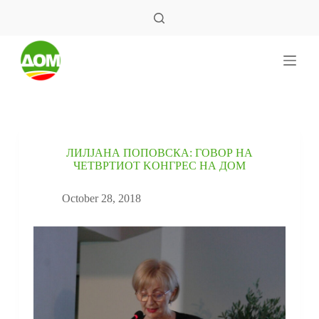
S
k
i
p
t
o
c
o
n
t
e
ЛИЛЈАНА ПОПОВСКА: ГОВОР НА
n
ЧЕТВРТИОТ KОНГРЕС НА ДОМ
t
October 28, 2018