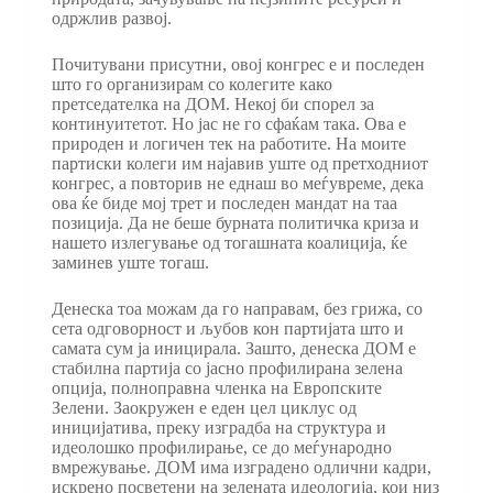
одржлив развој.
Почитувани присутни, овој конгрес е и последен
што го организирам со колегите како
претседателка на ДОМ. Некој би спорел за
континуитетот. Но јас не го сфаќам така. Ова е
природен и логичен тек на работите. На моите
партиски колеги им најавив уште од претходниот
конгрес, а повторив не еднаш во меѓувреме, дека
ова ќе биде мој трет и последен мандат на таа
позиција. Да не беше бурната политичка криза и
нашето излегување од тогашната коалиција, ќе
заминев уште тогаш.
Денеска тоа можам да го направам, без грижа, со
сета одговорност и љубов кон партијата што и
самата сум ја иницирала. Зашто, денеска ДОМ е
стабилна партија со јасно профилирана зелена
опција, полноправна членка на Европските
Зелени. Заокружен е еден цел циклус од
иницијатива, преку изградба на структура и
идеолошко профилирање, се до меѓународно
вмрежување. ДОМ има изградено одлични кадри,
искрено посветени на зелената идеологија, кои низ