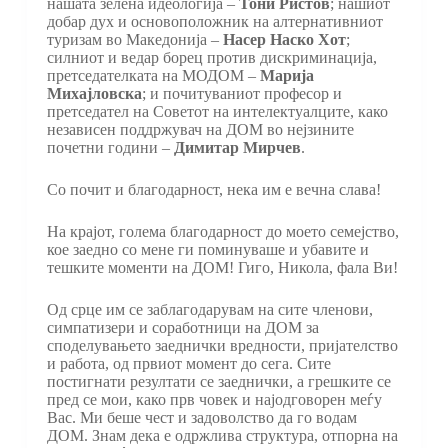
нашата зелена идеологија –
Тони Ристов
; нашиот
добар дух и основоположник на алтернативниот
туризам во Македонија –
Насер Наско Хот
;
силниот и ведар борец против дискриминација,
претседателката на МОДОМ –
Марија
Михајловска
; и почитуваниот професор и
претседател на Советот на интелектуалците, како
независен поддржувач на ДОМ во нејзините
почетни години –
Димитар Мирчев
.
Со почит и благодарност, нека им е вечна слава!
На крајот, голема благодарност до моето семејство,
кое заедно со мене ги поминуваше и убавите и
тешките моменти на ДОМ! Гиго, Никола, фала Ви!
Од срце им се заблагодарувам на сите членови,
симпатизери и соработници на ДОМ за
споделувањето заеднички вредности, пријателство
и работа, од првиот момент до сега. Сите
постигнати резултати се заеднички, а грешките се
пред се мои, како прв човек и најодговорен меѓу
Вас. Ми беше чест и задоволство да го водам
ДОМ. Знам дека е одржлива структура, отпорна на