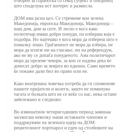
отворен за соработка со секој субјект и поединец
што споделува ист интерес и размисла.
ДОМ има јасна цел. Се стремиме кон зелена
Македонија, европска Македонија, Македонија –
наш дом, дом за сите. И лесно е кога како
политичар имаш добри понуди, па избираш која е
подобра. Но најтешко е кога мора да избереш што е
помалку лошо. Граѓанинот не мора да избира, не
мора да излезе ни на гласање, ни на референдум,
ако не му се допаѓа понуденото. Ама политичарот
мора да преземе чекори, за кои се надева дека ќе
донесат добро за земјата во иднина. Само времето
ќе покаже дали бил во право или не.
Како внатрешна човечка потреба да ги споменеме
нашите пријатели и колеги, зашто не поминува
тагата и болката што не се веќе со нас, нека остане
забележано и следново:
Во изминатиов четиригодишен период заминаа
засекогаш неколку наши истакнати членови и
поддржувачи на зелената идеја на ДОМ:
решителниот портпарол и еден од столбовите на