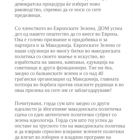
демократска процедура ќе изберат ново
раководство, спремно да се носи со сите
предизвици.
Со членството во Европските Зелени, ДОМ успеа
дел од нашето општество да го внесе во Европа.
Ова е големо признание и придобивка и за
партијата и за Македонија. Европските Зелени се
наши сојузници во многу битки во македонската
политика со своето знаење и искуство, во
изработката на закони, кампањи, едукација на
советници и други функционери. Тие ни беа,
заедно со балканските зелени и со над 40
граѓански организации од Македонија, главната
потпора во борбата против опасните рудници и во
оваа прилика на сите им се заблагодаруваме!
Почитувани, горда сум што заедно со други
идеалисти ја збогативме македонската политичка
сцена со еден автентичен политички субјект со
зелена идеологија. Горда сум што тој успеа да
опстане на трусното тло на македонската политика
и да изврши сериозно влијание зелените политики
да влезат во изборни и владини програми на