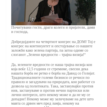
Почитувани гости, драги колеги и пријатели, дами
и господа,
Добредојдовте на четвртиот конгрес на ДОМ! Тој е
конгрес на континуитет и опстојување со нашите
заложби како зелена партија, па затоа одиме со
слоганот „Зелени вредности – трајна визија!“
Да, зелените вредности се наша трајна визија кон
која веќе 12,5 години се стремиме, свесни дека
нашата борба не ретко е борба на Давид со Голијат.
Традиционалните големи бизниси се речиси по
правило и загадувачи на природата, кои работат со
дозвола од политиката. Така, застанувајќи против
нив, застануваме и против нечии партиски или
лични интереси, што некому може и да не му се
допадне! Некому може му заличуваме на дете што
мавта со дрвен меч пред ламја, некому на