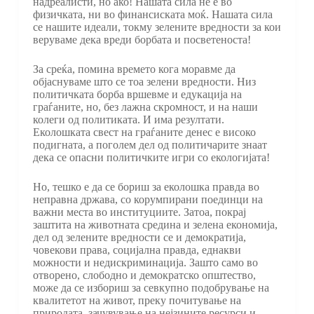
надреалисти, но ако! Нашата сила не е во
физичката, ни во финансиската моќ. Нашата сила
се нашите идеали, токму зелените вредности за кои
веруваме дека вреди борбата и посветеноста!
За среќа, помина времето кога моравме да
објаснуваме што се тоа зелени вредности. Низ
политичката борба вршевме и едукација на
граѓаните, но, без лажна скромност, и на наши
колеги од политиката. И има резултати.
Еколошката свест на граѓаните денес е високо
подигната, а поголем дел од политичарите знаат
дека се опасни политичките игри со екологијата!
Но, тешко е да се бориш за еколошка правда во
неправна држава, со корумпирани поединци на
важни места во институциите. Затоа, покрај
заштита на животната средина и зелена економија,
дел од зелените вредности се и демократија,
човекови права, социјална правда, еднакви
можности и недискриминација. Зашто само во
отворено, слободно и демократско општество,
може да се избориш за севкупно подобрување на
квалитетот на живот, преку почитување на
природата, зачувување на нејзините ресурси и