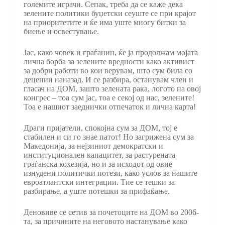
големите играчи. Сепак, треба да се каже дека
зелените политики буџетски сеуште се при крајот
на приоритетите и ќе има уште многу битки за
биење и освестување.
Јас, како човек и граѓанин, ќе ја продолжам мојата
лична борба за зелените вредности како активист
за добри работи во кои верувам, што сум била со
децении наназад. И се разбира, останувам член и
гласач на ДОМ, зашто зелената рака, логото на овој
конгрес – тоа сум јас, тоа е секој од нас, зелените!
Тоа е нашиот заеднички отпечаток и лична карта!
Драги пријатели, спокојна сум за ДОМ, тој е
стабилен и си го знае патот! Но загрижена сум за
Македонија, за нејзиниот демократски и
институционален капацитет, за растурената
граѓанска кохезија, но и за исходот од овие
изнудени политички потези, како услов за нашите
евроатлантски интеграции. Тие се тешки за
разбирање, а уште потешки за прифаќање.
Деновиве се сетив за почетоците на ДОМ во 2006-
та, за причините на неговото настанување како