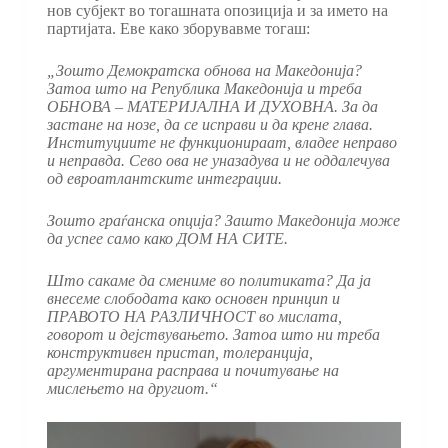
нов субјект во тогашната опозиција и за името на
партијата. Еве како зборувавме тогаш:
„Зошто Демократска обнова на Македонија?
Затоа што на Република Македонија и треба
ОБНОВА – МАТЕРИЈАЛНА И ДУХОВНА. За да
застане на нозе, да се исправи и да крене глава.
Институциите не функционираат, владее неправо
и неправда. Сево ова не уназадува и не оддалечува
од евроатлантските интеграции.
Зошто граѓанска опција? Зашто Македонија може
да успее само како ДОМ НА СИТЕ.
Што сакаме да смениме во политиката? Да ја
внесеме слободата како основен принцип и
ПРАВОТО НА РАЗЛИЧНОСТ во мислата,
говорот и дејствувањето. Затоа што ни треба
конструктивен пристап, толеранција,
аргументирана расправа и почитување на
мислењето на другиот.“