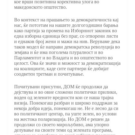
кое врши позитивна корективна улога во
македонското општество.
Во контекст на прашањето за демократичноста кај
нас, ќе потсетам на нашите долгогодишни барања
како партија за промена на Изборниот законик во
една изборна единица без праг, со отворени листи
и еднаков број жени и мажи на нив. Веруваме дека
таков модел ќе направи демократска револуција во
земјава и ќе има поголема плуралност и во
Парламентот и во Владата и во општеството во
целост. Ова ќе значи и можност за демократизација
на коалициите, каде сите партнери ќе добијат
соодветен третман и почитување.
Почитувани присутни, ДОМ ќе продолжи да
дејствува и во овие сложени политички прилики,
воден од зелените вредности кои се наша трајна
визија. Понекогаш разбран и широко поддржан за
некоја добра идеја, понекогаш не. Не е лесно да си
во политичкиот центар, па уште зелен, во услови
на жестока поларизација. Но ДОМ е решен да
продолжи со своето мирољубиво, ама упорно
делување на своите теми од зелената програма,