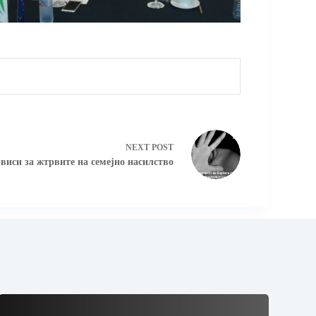
NEXT
POST
виси за жтрвите на семејно насилство