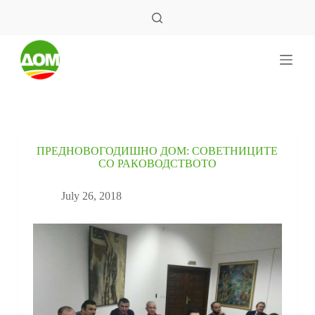
S
k
i
p
t
o
c
o
n
t
e
ПРЕДНОВОГОДИШНО ДОМ: СОВЕТНИЦИТЕ
n
СО РАКОВОДСТВОТО
t
July 26, 2018