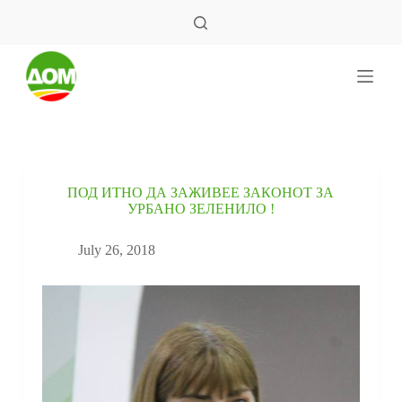
S
k
i
p
t
o
c
o
n
t
e
ПОД ИТНО ДА ЗАЖИВЕЕ ЗАКОНОТ ЗА
n
УРБАНО ЗЕЛЕНИЛО !
t
July 26, 2018