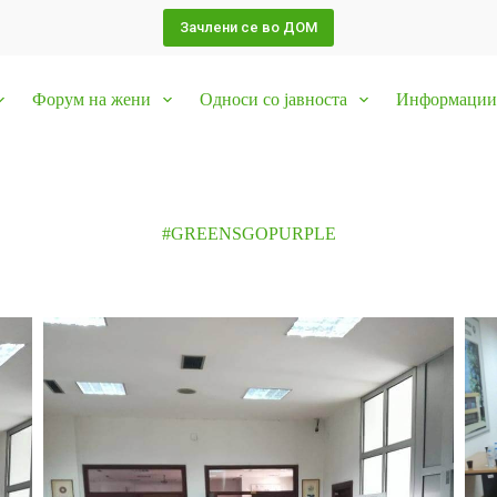
Зачлени се во ДОМ
Форум на жени
Односи со јавноста
Информации 
#GREENSGOPURPLE