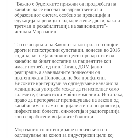
“Важно е буџетските приходи од продажбата на
канабис да се насочат во здравствениот и
образовниот систем, особено за превенција и
едукација за ризиците од користење дроги, како и
третман и рехабилитација на зависниците”-
истакна Морачанин.
Таа се осврна и на Законот за контрола на опојни
дроги и психотропни супстанци, донесен во 2016
година, кој не ја исполни целта препаратите од
канабис да бидат достапни за пациентите кои
имаат потреба од нив. Тогаш, ДОМ јавно
реагираше, а амандманите поднесени од
пратеничката Поповска, не беа прифатени.
Високите критериуми за одгледување канабис за
медицинска употреба можат да ги исполнат само
големите, финансиски моќни компании. Исто така,
право да препорачаат препишување на лекови од
канабис имаат само специјалисти по неврологија,
инфективни болести, онкологија и радиотерапија
кои се вработени во јавните болници.
Морачанин го потенцираше и значењето на
одгледување на коноп за индустриски цели кој