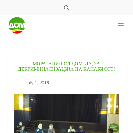
S
k
i
p
t
o
c
o
n
t
e
МОРАЧАНИН ОД ДОМ: ДА, ЗА
n
ДЕКРИМИНАЛИЗАЦИЈА НА КАНАБИСОТ!
t
July 1, 2018