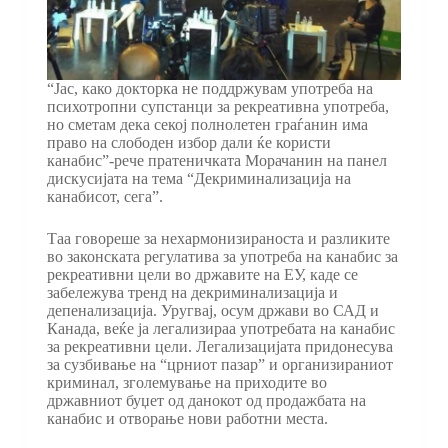
“Јас, како докторка не поддржувам употреба на
психотропни супстанци за рекреативна употреба,
но сметам дека секој полнолетен граѓанин има
право на слободен избор дали ќе користи
канабис”-рече пратеничката Морачанин на панел
дискусијата на тема “Декриминализација на
канабисот, сега”.
Таа говореше за нехармонизираноста и разликите
во законската регулатива за употреба на канабис за
рекреативни цели во државите на ЕУ, каде се
забележува тренд на декриминализација и
депенализација. Уругвај, осум држави во САД и
Канада, веќе ја легализираа употребата на канабис
за рекреативни цели. Легализацијата придонесува
за сузбивање на “црниот пазар” и организираниот
криминал, зголемување на приходите во
државниот буџет од данокот од продажбата на
канабис и отворање нови работни места.