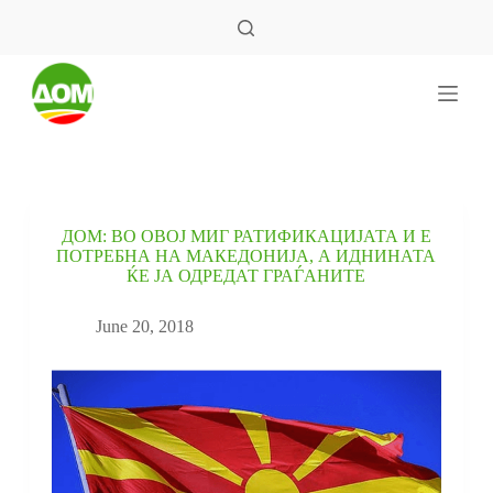
S
k
i
p
t
o
c
o
n
t
e
ДОМ: ВО ОВОЈ МИГ РАТИФИКАЦИЈАТА И Е
n
ПОТРЕБНА НА МАКЕДОНИЈА, А ИДНИНАТА
t
ЌЕ ЈА ОДРЕДАТ ГРАЃАНИТЕ
June 20, 2018