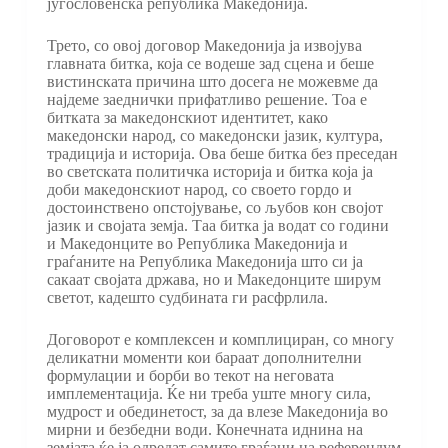
југословенска република Македонија.
Трето, со овој договор Македонија ја извојува
главната битка, која се водеше зад сцена и беше
вистинската причина што досега не можевме да
најдеме заеднички прифатливо решение. Тоа е
битката за македонскиот идентитет, како
македонски народ, со македонски јазик, култура,
традиција и историја. Ова беше битка без преседан
во светската политичка историја и битка која ја
доби македонскиот народ, со своето гордо и
достоинствено опстојување, со љубов кон својот
јазик и својата земја. Таа битка ја водат со години
и Македонците во Република Македонија и
граѓаните на Република Македонија што си ја
сакаат својата држава, но и Македонците ширум
светот, кадешто судбината ги расфрлила.
Договорот е комплексен и комплициран, со многу
деликатни моменти кои бараат дополнителни
формулации и борби во текот на неговата
имплементација. Ќе ни треба уште многу сила,
мудрост и обединетост, за да влезе Македонија во
мирни и безбедни води. Конечната иднина на
земјата ќе ја одредат самите граѓани на референдум