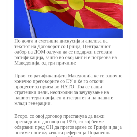
По долга и емотивна дискусија и анализа на
текстот на Договорот со Грција, Централниот
одбор на ДОМ одлучи да се поддржи неговата
ратификација, зашто во овој миг и е потребна на
Македонија, од три причини:
Прво, со ратификацијата Македонија ќе ги започне
конечно преговорите со ЕУ и ќе го откочи
процесот за прием во НАТО. Тоа се наши
стратешки цели, неопходни за зачувување на
нашиот територијален интегритет и на нашите
млади генерации.
Второ, со овој договор престанува да важи
претходниот договор од 1995, со кој бевме
обврзани пред ОН да преговараме со Грција и да ја
носиме понижувачката референца Поранешна