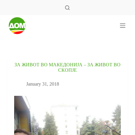
S
k
i
p
t
o
c
o
n
t
e
ЗА ЖИВОТ ВО МАКЕДОНИЈА – ЗА ЖИВОТ ВО
n
СКОПЈЕ
t
January 31, 2018