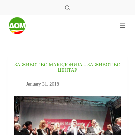
S
k
i
p
t
o
c
o
n
t
e
ЗА ЖИВОТ ВО МАКЕДОНИЈА – ЗА ЖИВОТ ВО
n
ЦЕНТАР
t
January 31, 2018