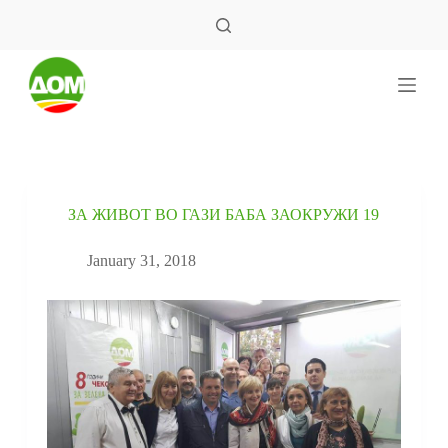
S
k
i
p
t
o
c
o
n
t
e
ЗА ЖИВОТ ВО ГАЗИ БАБА ЗАОКРУЖИ 19
n
t
January 31, 2018