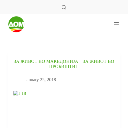
S
k
i
p
t
o
c
o
n
t
e
ЗА ЖИВОТ ВО МАКЕДОНИЈА – ЗА ЖИВОТ ВО
n
ПРОБИШТИП
t
January 25, 2018