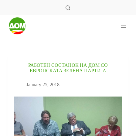
S
k
i
p
t
o
c
o
n
t
e
РАБОТЕН СОСТАНОК НА ДОМ СО
n
ЕВРОПСКАТА ЗЕЛЕНА ПАРТИЈА
t
January 25, 2018