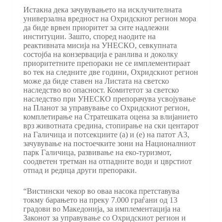
Истакна дека зачувувањето на исклучителната
универзална вредност на Охридскиот регион мора
да биде врвен приоритет за сите надлежни
институции. Зашто, според наодите на
реактивната мисија на УНЕСКО, севкупната
состојба на конзервација е ранлива и доколку
приоритетните препораки не се имплементираат
во тек на следните две години, Охридскиот регион
може да биде ставен на Листата на светско
наследство во опасност. Комитетот за светско
наследство при УНЕСКО препорачува усвојување
на Планот за управување со Охридскиот регион,
комплетирање на Стратешката оцена за влијанието
врз животната средина, стопирање на ски центарот
на Галичица и потсекциите (а) и (е) на патот А3,
зачувување на постоечките зони на Националниот
парк Галичица, развивање на еко-туризмот,
соодветен третман на отпадните води и цврстиот
отпад и редица други препораки.
“Вистински чекор во оваа насока претставува
токму барањето на преку 7.000 граѓани од 13
градови во Македонија, за имплементација на
Законот за управување со Охридскиот регион и