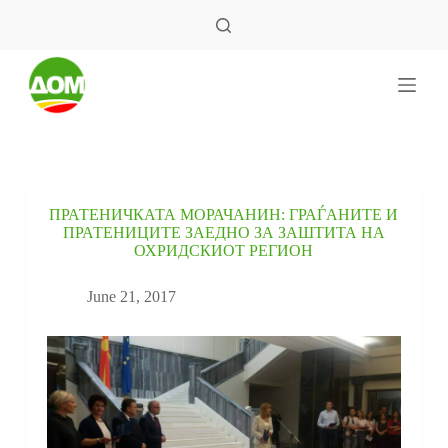
S
k
i
p
t
o
c
o
n
t
e
ПРАТЕНИЧКАТА МОРАЧАНИН: ГРАЃАНИТЕ И
n
ПРАТЕНИЦИТЕ ЗАЕДНО ЗА ЗАШТИТА НА
t
ОХРИДСКИОТ РЕГИОН
June 21, 2017