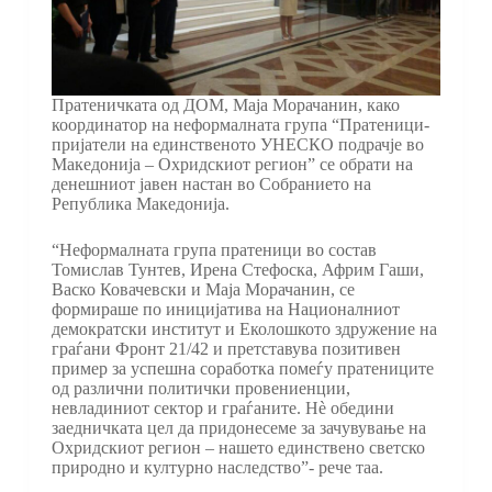
Пратеничката од ДОМ, Маја Морачанин, како
координатор на неформалната група “Пратеници-
пријатели на единственото УНЕСКО подрачје во
Македонија – Охридскиот регион” се обрати на
денешниот јавен настан во Собранието на
Република Македонија.
“Неформалната група пратеници во состав
Томислав Тунтев, Ирена Стефоска, Африм Гаши,
Васко Ковачевски и Маја Морачанин, се
формираше по иницијатива на Националниот
демократски институт и Еколошкото здружение на
граѓани Фронт 21/42 и претставува позитивен
пример за успешна соработка помеѓу пратениците
од различни политички провениенции,
невладиниот сектор и граѓаните. Нѐ обедини
заедничката цел да придонесеме за зачувување на
Охридскиот регион – нашето единствено светско
природно и културно наследство”- рече таа.