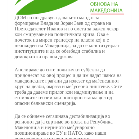
ДОМ го поздравува давањето мандат за
формирање Влада на Зоран Заев од страна на
Претседателот Иванов и го смета за важен чекор
кон смирување на политичката криза. Ова е
почеток на мирен трансфер на власта кој и е
неопходен на Македонија, за да се конституираат
институциите и да се обезбеди стабилна и
демократска правна држава.
Апелираме до сите политички субјекти да
придонесат во овој процес и да им дадат шанса на
македонските граѓани да излезат од маѓепсаниот
круг на делби, омраза и меѓусебно ништење. Сите
треба да дадеме прилог кон надминување и на
етничките тензии кои повторно станаа дел од
опасни балкански сценарија.
Да се обидеме сегашнава дестабилизација во
регионот да ја свртиме во полза на Република
Македонија и нејзиното меѓународно
позиционирање во ЕУ и НАТО, како наши
долгорочни стратешки приоритети.