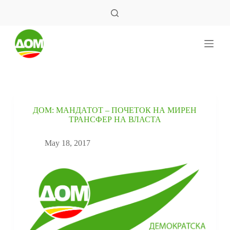
S
k
i
p
t
o
c
o
n
t
e
ДОМ: МАНДАТОТ – ПОЧЕТОК НА МИРЕН
n
ТРАНСФЕР НА ВЛАСТА
t
May 18, 2017