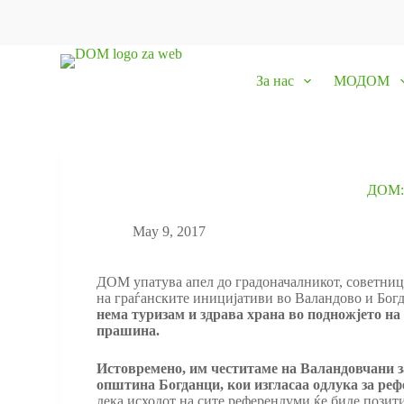
S
k
i
p
За нас
МОДОМ
t
o
c
o
n
t
e
ДОМ:
n
t
May 9, 2017
ДОМ упатува апел до градоначалникот, советницит
на граѓанските иницијативи во Валандово и Бог
нема туризам и здрава храна во подножјето на
прашина.
Истовремено, им честитаме на Валандовчани з
општина Богданци, кои изгласаа одлука за реф
дека исходот на сите референдуми ќе биде позити