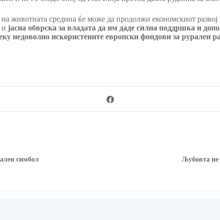
 на животната средина ќе може да продолжи економскиот развој 
и и
јасна обврска за владата да им даде силна поддршка и доп
реку недоволно искористените европски фондови за рурален раз
нален симбол
Љубовта не 