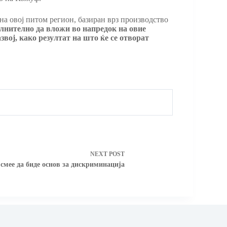
на овој питом регион, базиран врз производство
олнително да вложи во напредок на овие
вој, како резултат на што ќе се отворат
NEXT
POST
смее да биде основ за дискриминација