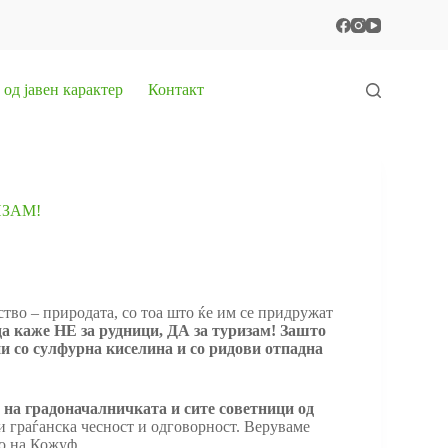
од јавен карактер
Контакт
ИЗАМ!
ство – природата, со тоа што ќе им се придружат
 да каже НЕ за рудници, ДА за туризам! Зашто
ни со сулфурна киселина и со ридови отпадна
 на градоначалничката и сите советници од
и граѓанска чесност и одговорност. Веруваме
то на Кожуф.