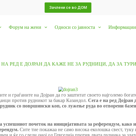
Зачлени се во ДОМ
Форум на жени
Односи со јавноста
Информации 
 НА РЕД Е ДОЈРАН ДА КАЖЕ НЕ ЗА РУДНИЦИ, ДА ЗА ТУР
е и граѓаните на Дојран да го заштитат своето најголемо богат
данци против рудникот за бакар Казандол.
Сега е на ред Дојран
 рудник со површински коп, со лужење руда во отворени базе
а успешниот почеток на иницијативата за референдум, како и
ерендум.
Сите тие покажаа не само висока еколошка свест, туку 
вен и ќе го следи оној од Гевгелија против двата рудника за зла