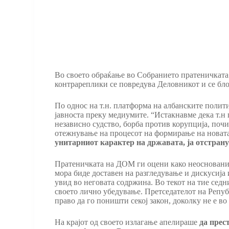
Во своето обраќање во Собранието пратеничката о
контрареплики се повредува Деловникот и се бло
По однос на т.н. платформа на албанските полит
јавноста преку медиумите. “Истакнавме дека т.н
независно судство, борба против корупција, поч
отежнување на процесот на формирање на новат
унитарниот карактер на државата, ја отстрану
Пратеничката на ДОМ ги оцени како неосновани о
мора биде доставен на разгледување и дискусија
увид во неговата содржина. Во текот на тие седн
своето лично убедување. Претседателот на Репуб
право да го поништи секој закон, доколку не е во 
На крајот од своето излагање апелираше
да прес