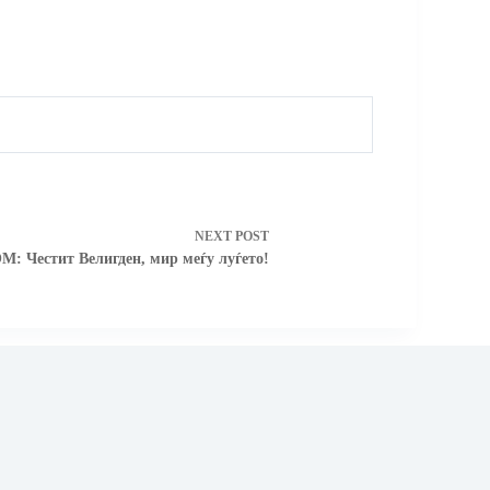
NEXT
POST
М: Честит Велигден, мир меѓу луѓето!