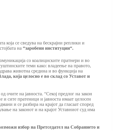
а која се сведува на бескрајни реплики и
стојбата на
“заробени институции“.
комуникација со коалициските пратнери и во
суштинските теми како: владеење на правото,
здрава животна средина и во функција на
ада, која целосно е во склад со Уставот и
д очите на јавноста. “Секој предлог на закон
е и сите пратеници и јавноста имаат целосен
мани и се разбира на крајот да гласаат според
вање на законот и на крајот Уставниот суд има
овозможи избор на Претседател на Собранието и