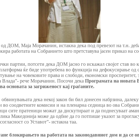
д ДОМ, Маја Морачанин, истакна дека под превезот на т.н. дебат
кира работата на Собранието што претставува јасен приказ на со
ички партии, потсети дека ДОМ јасно го искажал својот став во 
 платформа ќе биде употребена во функција на дефокусирање од 
итување на човековите права и слободи, економски просперитет, 
а Влада”- рече Морачанин. Посочи дека
Програмата на новата Вл
ва основата за загриженост кај граѓаните.
бвинувањата дека некој закон би бил донесен набрзина, далеку о
 и во соодветните комисии и на пленарна седница во ова Собрани
ици сите пратеници можат да дискутираат и да поднесуваат аманд
лика Македонија може да одбие да го потпише указот за прогласу
согласност со Уставот”- истакна таа.
тане блокирањето на работата на законодавниот дом и да се 