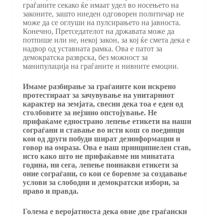
граѓаните секако ќе имаат удел во носењето на
законите, зашто ниеден одговорен политичар не
може да се оглуши на пулсирањето на јавноста.
Конечно, Претседателот на државата може да
потпише или не, некој закон, за кој ќе смета дека е
надвор од уставната рамка. Ова е патот за
демократска разврска, без можност за
манипулација на граѓаните и нивните емоции.
Имаме разбирање за граѓаните кои искрено
протестираат за зачувување на унитарниот
карактер на земјата, свесни дека тоа е еден од
столбовите за нејзино опстојување. Не
прифаќаме еднострано лепење етикети на наши
сограѓани и ставање во исти кош со поединци
кои од други побуди шират дезинформации и
говор на омраза. Ова е наш принципиелен став,
исто како што не прифаќавме ни минатата
година, ни сега, лепење поинакви етикети за
оние сограѓани, со кои се боревме за создавање
услови за слободни и демократски избори, за
право и правда.
Голема е веројатноста дека овие две граѓански