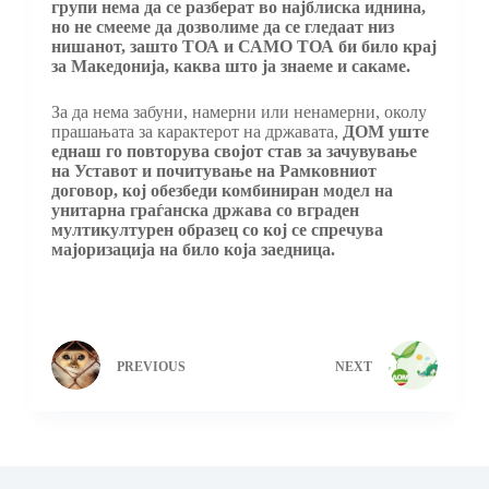
групи нема да се разберат во најблиска иднина,
но не смееме да дозволиме да се гледаат низ
нишанот, зашто ТОА и САМО ТОА би било крај
за Македонија, каква што ја знаеме и сакаме.
За да нема забуни, намерни или ненамерни, околу
прашањата за карактерот на државата,
ДОМ уште
еднаш го повторува својот став за зачувување
на Уставот и почитување на Рамковниот
договор, кој обезбеди комбиниран модел на
унитарна граѓанска држава со вграден
мултикултурен образец со кој се спречува
мајоризација на било која заедница.
PREVIOUS
NEXT