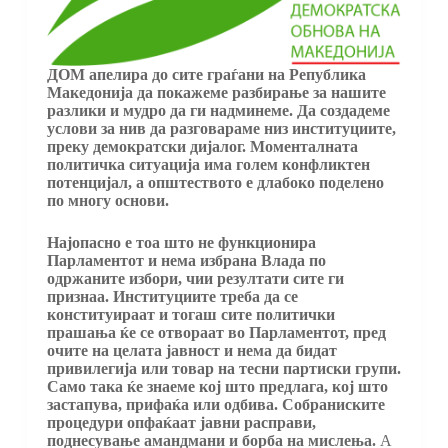
ДОМ апелира до сите граѓани на Република
Македонија да покажеме разбирање за нашите
разлики и мудро да ги надминеме. Да создадеме
услови за нив да разговараме низ институциите,
преку демократски дијалог. Моменталната
политичка ситуација има голем конфликтен
потенцијал, а општеството е длабоко поделено
по многу основи.
Најопасно е тоа што не функционира
Парламентот и нема избрана Влада по
одржаните избори, чии резултати сите ги
признаа. Институциите треба да се
конституираат и тогаш сите политички
прашања ќе се отвораат во Парламентот, пред
очите на целата јавност и нема да бидат
привилегија или товар на тесни партиски групи.
Само така ќе знаеме кој што предлага, кој што
застапува, прифаќа или одбива. Собраниските
процедури опфаќаат јавни расправи,
поднесување амандмани и борба на мислења.
А