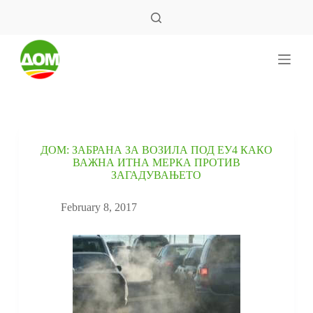
S
k
i
p
t
o
c
o
n
t
e
ДОМ: ЗАБРАНА ЗА ВОЗИЛА ПОД ЕУ4 КАКО
n
ВАЖНА ИТНА МЕРКА ПРОТИВ
t
ЗАГАДУВАЊЕТО
February 8, 2017