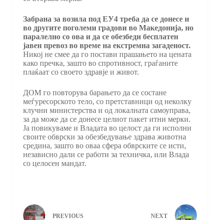
Забрана за возила под ЕУ4
треба да се донесе и
во другите поголеми градови во Македонија, но
паралелно со ова и да се обезбеди бесплатен
јавен превоз во време на екстремна загаденост.
Никој не смее да го постави прашањето на цената
како пречка, зашто во спротивност, граѓаните
плаќаат со своето здравје и живот.
ДОМ го повторува барањето да се состане
меѓуресорското тело, со претставници од неколку
клучни министерства и од локалната самоуправа,
за да може да се донесе целиот пакет итни мерки.
Ја повикуваме и Владата во целост да ги исполни
своите обврски за обезбедување здрава животна
средина, зашто во оваа сфера обврските се исти,
независно дали се работи за техничка, или Влада
со целосен мандат.
PREVIOUS
NEXT