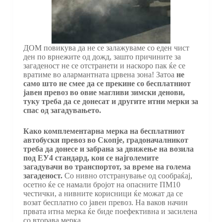
ДОМ повикува да не се залажуваме со еден чист
ден по врнежите од дожд, зашто причините за
загаденост не се отстранети и наскоро пак ќе се
вратиме во алармантната црвена зона! Затоа
не
само што не смее да се прекине со бесплатниот
јавен превоз во овие
магливи зимски денови,
туку
треба да се донесат и другите итни мерки за
спас од загадувањето.
Како комплементарна мерка на бесплатниот
автобуски превоз во Скопје, градоначалникот
треба да донесе и забрана за
движење на возила
под ЕУ4
стандард, кои се најголемите
загадувачи во транспортот, за време на голема
загаденост.
Со нивно отстранување од сообраќај,
осетно ќе се намали бројот на опасните ПМ10
честички, а нивните корисници ќе можат да се
возат бесплатно со јавен превоз. На ваков начин
првата итна мерка ќе биде поефективна и засилена
со вторава мерка.