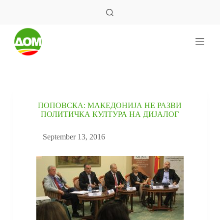
S
k
i
p
t
o
c
o
n
t
e
ПОПОВСКА: МАКЕДОНИЈА НЕ РАЗВИ
n
ПОЛИТИЧКА КУЛТУРА НА ДИЈАЛОГ
t
September 13, 2016