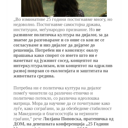
„Во изминативе 25 години постигнавме многу, но
недоволно. Постигнавме самостојна држава,
институции, меѓународно признание. Но
не
развивме политичка култура на дијалог, за да
знаеме да разговараме и со оние со кои не се
согласуваме и низ дијалог да дојдеме до
решенија. Потребен ни е консензус околу
прашања како спорот со името што ни е
наметнат од јужниот сосед, концептот на
интеркултурализам, или концептот на одржлив
развој поврзан со екологијата и заштитата на
животната средина.
Потребна ни е политичка култура на дијалог
помеѓу чинители од различно етничко и
политичко потекло, со различна идеолошка
матрица. Мора да научиме да се почитуваме како
луѓе, како сограѓани, за да обезбедиме стабилност
за Македонија и благосостојба за нејзините
граѓани,“ рече
Лилјана Поповска, пратеничка од
ДОМ, на денешната конференција „25 Години