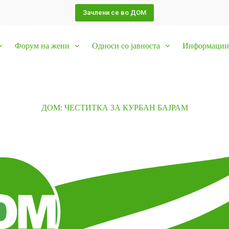
Зачлени се во ДОМ
Форум на жени
Односи со јавноста
Информации 
ДОМ: ЧЕСТИТКА ЗА КУРБАН БАЈРАМ