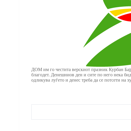
ДОМ им го честита верскиот празник Курбан Бајр
благодет. Денешниов ден и сите по него нека би
одликува луѓето и денес треба да се потсети на 