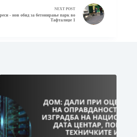
NEXT
POST
реси - нов обид за бетонирање парк во
Тафталиџе 1