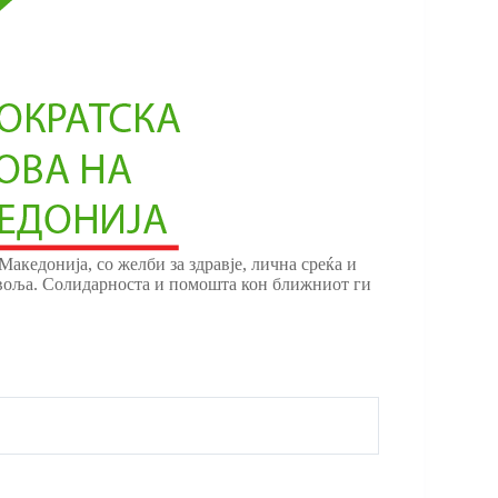
кедонија, со желби за здравје, лична среќа и
невоља. Солидарноста и помошта кон ближниот ги