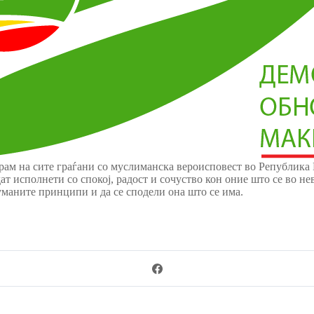
ам на сите граѓани со муслиманска вероисповест во Република Ма
дат исполнети со спокој, радост и сочуство кон оние што се во 
хуманите принципи и да се сподели она што се има.