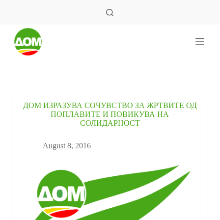
S
k
i
p
t
o
c
o
n
t
e
ДОМ ИЗРАЗУВА СОЧУВСТВО ЗА ЖРТВИТЕ ОД
n
ПОПЛАВИТЕ И ПОВИКУВА НА
t
СОЛИДАРНОСТ
August 8, 2016