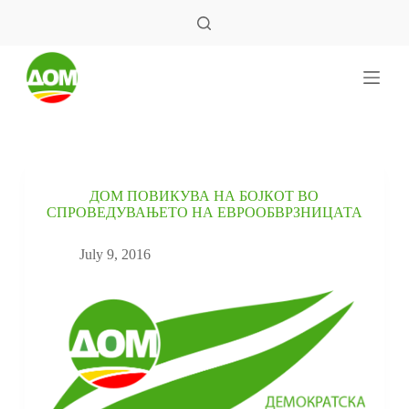
S
k
i
p
t
o
c
o
n
t
e
ДОМ ПОВИКУВА НА БОЈКОТ ВО
n
СПРОВЕДУВАЊЕТО НА ЕВРООБВРЗНИЦАТА
t
July 9, 2016