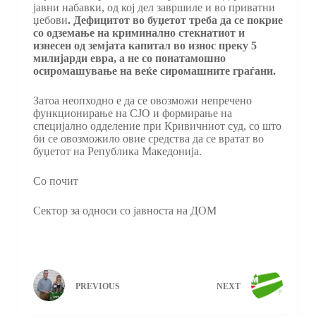
јавни набавки, од кој дел завршиле и во приватни
џебови
. Дефицитот во буџетот треба да се покрие
со одземање на криминално стекнатиот и
изнесен од земјата капитал во износ преку 5
милијарди евра, а не со понатамошно
осиромашување на веќе сиромашните граѓани.
Затоа неопходно е да се овозможи непречено
функционирање на СЈО и формирање на
специјално одделение при Кривичниот суд, со што
би се овозможило овие средства да се вратат во
буџетот на Република Македонија.
Со почит
Сектор за односи со јавноста на ДОМ
PREVIOUS
NEXT