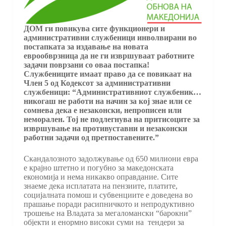
ДОМ ги повикува сите функционери и
административни службеници инволвирани во
постапката за издавање на новата
еврообврзница да не ги извршуваат работните
задачи поврзани со оваа постапка!
Службениците имаат право да се повикаат на
Член 5 од Кодексот за административни
службеници: “Административниот службеник…
никогаш не работи на начин за кој знае или се
сомнева дека е незаконски, непрописен или
неморален. Тој не подлегнува на притисоците за
извршување на противуставни и незаконски
работни задачи од претпоставените.”
Скандалозното задолжување од 650 милиони евра
е крајно штетно и погубно за македонската
економија и нема никакво оправдание. Сите
знаеме дека исплатата на пензиите, платите,
социјалната помош и субвенциите е доведена во
прашање поради расипничкото и непродуктивно
трошење на Владата за мегаломански “барокни”
објекти и енормно високи суми на тендери за