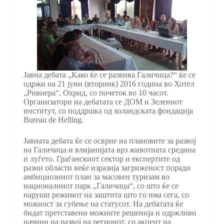
Jавна дебата „Како ќе се развива Галичица?“ ќе се
одржи на 21 јуни (вторник) 2016 година во Хотел
„Ривиера“, Охрид, со почеток во 10 часот.
Организатори на дебатата се ДОМ и Зелениот
институт, со поддршка од холандската фондација
Bureau de Helling.
Јавната дебата ќе се осврнe на плановите за развој
на Галичица и влијанијата врз животната средина
и луѓето. Граѓанскиот сектор и експертите од
разни области веќе изразија загриженост поради
амбициозниот план за масовен туризам во
националниот парк „Галичица“, со што ќе се
наруши режимот на заштита што го има сега, со
можност за губење на статусот. На дебатата ќе
бидат претставени можните решенија и одржливи
начини на развој на регионот, со акцент на