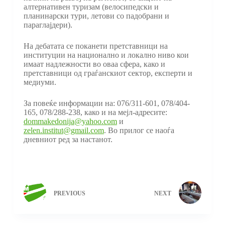
алтернативен туризам (велосипедски и
планинарски тури, летови со падобрани и
параглајдери).
На дебатата се поканети претставници на
институции на национално и локално ниво кои
имаат надлежности во оваа сфера, како и
претставници од граѓанскиот сектор, експерти и
медиуми.
За повеќе информации на: 076/311-601, 078/404-
165, 078/288-238, како и на мејл-адресите:
dommakedonija@yahoo.com
и
zelen.institut@gmail.com
. Во прилог се наоѓа
дневниот ред за настанот.
PREVIOUS
NEXT