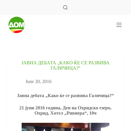
S
k
i
p
t
o
c
o
n
t
e
JАВНА ДЕБАТА „КАКО ЌЕ СЕ РАЗВИВА
n
ГАЛИЧИЦА?“
t
June 20, 2016
J
авна дебата „Како ќе се развива Галичица?“
21 јуни 2016 година, Ден на Охридско езеро,
Охрид, Хотел „Ривиера“, 10ч