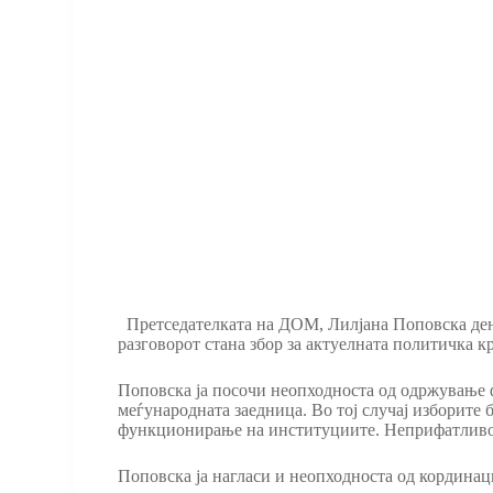
Претседателката на ДОМ, Лилјана Поповска дене
разговорот стана збор за актуелната политичка к
Поповска ја посочи неопходноста од одржување 
меѓународната заедница. Во тој случај изборите 
функционирање на институциите. Неприфатливо е д
Поповска ја нагласи и неопходноста од кординац