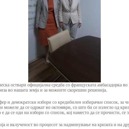
ска оствари официјална средба со француската амбасадорка во
риза во нашата земја и за можните скорешни решенија.
фер и демократски избори со кредибилен избирачки список, за ч
би можеле да се одржат во октомври, со што би се излегло од кр
а се оди на избори со список, кој наместо да се прочисти, се з
ија и вклученост во процесот за надминување на кризата и на д