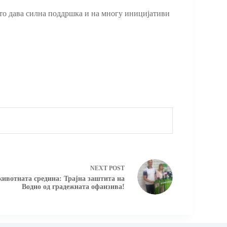
 што дава силна поддршка и на многу иницијативи
NEXT
POST
ивотната средина: Трајна заштита на
Водно од градежната офанзива!