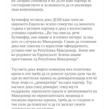
на Лилјана Поповска и на ДОМ како партија за
гостопримството и за можноста да се реализира
оваа комуникација.
Бутикофер истакна дека ДОМ како член на
широкото Европско зелено семејство од минатата
година е активен партнер и дека е воспоставена
успешна соработка. „Во таа смисла, рече
Бутикофер, ние имаме и зголемен интерес за она
што се случува во Македонија. Сакам да споменам
дека ние секогаш го користиме официјалното,
уставно име на Република Македонија. Значи ние
во редовите на Европските Зелени имаме
претставник од Република.Македонија“.
Тој смета дека земјата поминува низ политичка
криза и оти треба да се донесат одлуки дали таа ќе
оди во вистнски правец на демократизација или ќе
биде земја со „демократија“ на една партија. Тој
нагласи дека секој демократ, секој кој ги
поддржува европските идеали и зачленувањето на
Македонија во евроатлантската заедница и
посакува европска иднина, треба да се соедини и
тие сили да помогнат и да ги засилат своите
активности во тој правец.