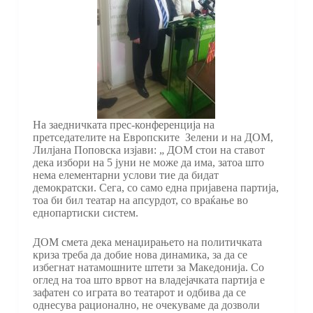
На заедничката прес-конференција на
претседателите на Европските Зелени и на ДОМ,
Лилјана Поповска изјави: „ ДОМ стои на ставот
дека избори на 5 јуни не може да има, затоа што
нема елементарни услови тие да бидат
демократски. Сега, со само една пријавена партија,
тоа би бил театар на апсурдот, со враќање во
еднопартиски систем.
ДОМ смета дека менаџирањето на политичката
криза треба да добие нова динамика, за да се
избегнат натамошните штети за Македонија. Со
оглед на тоа што врвот на владејачката партија е
зафатен со играта во театарот и одбива да се
однесува рационално, не очекуваме да дозволи