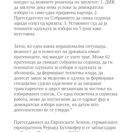
ниедно од можните решенија на заплетот: 1. ДИК
да заклучи дека нема услови за демократски
избори со само една пријавена партија; 2.
Претседателот на Собранието да свика седница
заради излез од кризата; 3. Уставниот суд да ја
поништи одлуката за избори на 5 јуни како
неуставна.
Затоа, во една ваква нерационална ситуација,
можност да и помогнат на државата имаат
пратениците, чиј мандат се уште трае. Може 62
пратеници да свикаат собраниска седница, да ги
поништат одлуката за избори и одлуката за
аболиција, да формираат техничка влада, да
донесат закон за медиуми и одлука за формирање
специјално судско одделение и да направат
транспарентен и цврст механизам за чистење на
избирачкиот список. Со една посветена и сериозна
работа, може да постигнеме да се одржат фер и
демократски избори наесен, на датум што
дополнително ќе се утврди.“
Претседавачот на Европските Зелени, германскиот
европратеник Рејнард Бутикофер и се заблагодари