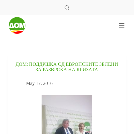
S
k
i
p
t
o
c
o
n
t
e
ДОМ: ПОДДРШКА ОД ЕВРОПСКИТЕ ЗЕЛЕНИ
n
ЗА РАЗВРСКА НА КРИЗАТА
t
May 17, 2016