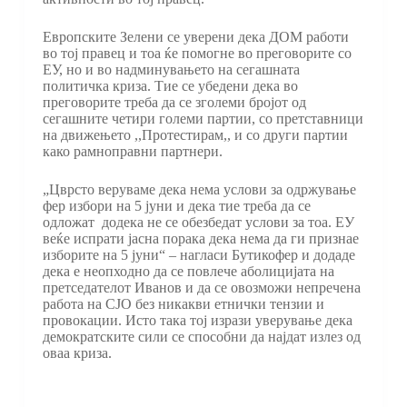
Европските Зелени се уверени дека ДОМ работи
во тој правец и тоа ќе помогне во преговорите со
ЕУ, но и во надминувањето на сегашната
политичка криза. Тие се убедени дека во
преговорите треба да се зголеми бројот од
сегашните четири големи партии, со претставници
на движењето ,,Протестирам,, и со други партии
како рамноправни партнери.
„Цврсто веруваме дека нема услови за одржување
фер избори на 5 јуни и дека тие треба да се
одложат додека не се обезбедат услови за тоа. ЕУ
веќе испрати јасна порака дека нема да ги признае
изборите на 5 јуни“ – нагласи Бутикофер и додаде
дека е неопходно да се повлече аболицијата на
претседателот Иванов и да се овозможи непречена
работа на СЈО без никакви етнички тензии и
провокации. Исто така тој изрази уверување дека
демократските сили се способни да најдат излез од
оваа криза.