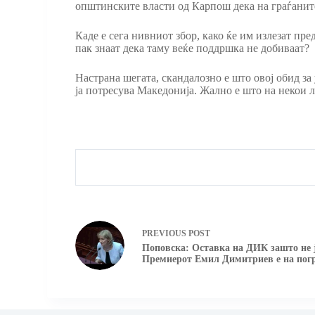
општинските власти од Карпош дека на граѓаните
Каде е сега нивниот збор, како ќе им излезат пр
пак знаат дека таму веќе поддршка не добиваат?
Настрана шегата, скандалозно е што овој обид за
ја потресува Македонија. Жално е што на некои л
PREVIOUS
POST
Поповска: Оставка на ДИК зашто не ј
Премиерот Емил Димитриев е на погр