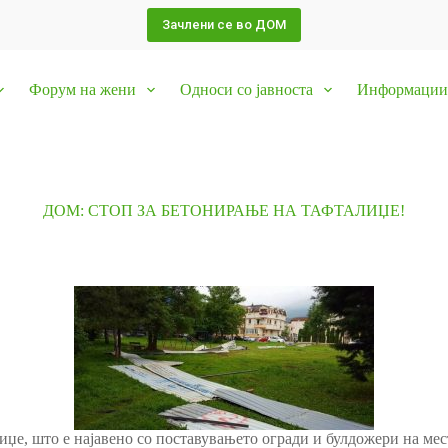
Зачлени се во ДОМ
Форум на жени
Односи со јавноста
Информации 
ДОМ: СТОП ЗА БЕТОНИРАЊЕ НА ТАФТАЛИЏЕ!
е, што е најавено со поставувањето огради и булдожери на мест