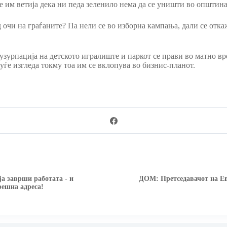
 им ветија дека ни педа зеленило нема да се уништи во општина
ед очи на граѓаните? Па нели се во изборна кампања, дали се от
 узурпација на детското игралиште и паркот се прави во матно в
уѓе изгледа токму тоа им се вклопува во бизнис-планот.
а заврши работата - и
ДОМ: Претседавачот на Ев
ешна адреса!