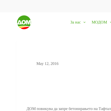
S
k
i
p
За нас
МОДОМ
t
o
c
o
n
t
e
n
t
May 12, 2016
ДОМ повикува да запре бетонирањето на Тафталиџ