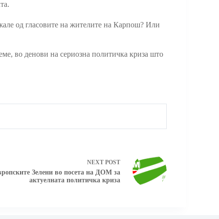
та.
кажале од гласовите на жителите на Карпош? Или
реме, во денови на сериозна политичка криза што
NEXT
POST
ропските Зелени во посета на ДОМ за
актуелната политичка криза