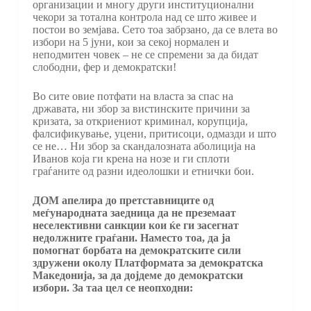
организации и многу други институционални
чекори за тотална контрола над се што живее и
постои во земјава. Сето тоа забрзано, да се влета во
избори на 5 јуни, кои за секој нормален и
неподмитен човек – не се спремени за да бидат
слободни, фер и демократски!
Во сите овие потфати на власта за спас на
државата, ни збор за вистинските причини за
кризата, за откриениот криминал, корупција,
фалсификување, уцени, притисоци, одмазди и што
се не… Ни збор за скандалозната аболиција на
Иванов која ги крена на нозе и ги сплоти
граѓаните од разни идеолошки и етнички бои.
ДОМ апелира до претставниците од
меѓународната заедница да не преземаат
неселективни санкции кои ќе ги засегнат
недолжните граѓани. Наместо тоа, да ја
помогнат борбата на демократските сили
здружени околу Платформата за демократска
Македонија, за да дојдеме до демократски
избори. За таа цел се неопходни: