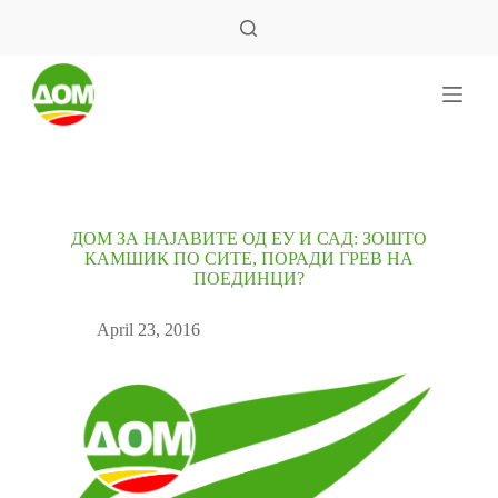
S
k
i
p
t
o
c
o
n
t
e
ДОМ ЗА НАЈАВИТЕ ОД ЕУ И САД: ЗОШТО
n
КАМШИК ПО СИТЕ, ПОРАДИ ГРЕВ НА
t
ПОЕДИНЦИ?
April 23, 2016