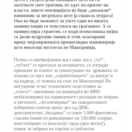
засегнале сите граѓани, ќе одат во прилог на
власта, зашто опозицијата ќе биде „докажан“
виновник за несреќата што ја снашла земјата!
Ова ќе биде можност за уште една во низата
манипулации со чувствата на граѓаните. А се
манипулира страотно, се води психолошка војна
со јасно исцртани линии и тези, пласирани
преку најсовршената пропагандна машинерија
што некогаш постоела во Македонија.
Почна со пребројување кој е наш, кој е „туѓ“,
„туѓиот“ се прогласи за непријател, се изгради
приказна за планот за уништување на државата, се
покажа со прст кон „соработниците“ од внатре и
од надвор, се повика на спас на Македонија! Во
меѓувреме течат техничките подготовки за
„спасот“: преземање на командата во МВР,
мобилизирање на паравоените групации во земјава
и регионот, „легализирање“ на скандалозниот
избирачки список преку дел од ДИК,
дополнително „билдање“ со уште 5.000 фантомски
гласачи (наместо ревидирање на 330.000 спорни,
констатирано со консензус пред еден месец!),
повик за забрана на партии и граѓански