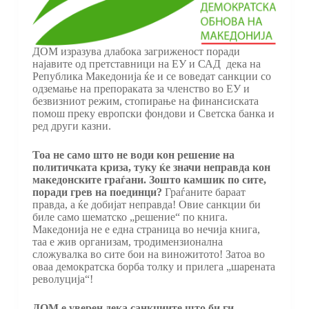
ДОМ изразува длабока загриженост поради
најавите од претставници на ЕУ и САД дека на
Република Македонија ќе и се воведат санкции со
одземање на препораката за членство во ЕУ и
безвизниот режим, стопирање на финансиската
помош преку европски фондови и Светска банка и
ред други казни.
Тоа не само што не води кон решение на
политичката криза, туку ќе значи неправда кон
македонските граѓани. Зошто камшик по сите,
поради грев на поединци?
Граѓаните бараат
правда, а ќе добијат неправда! Овие санкции би
биле само шематско „решение“ по книга.
Македонија не е една страница во нечија книга,
таа е жив организам, тродимензионална
сложувалка во сите бои на виножитото! Затоа во
оваа демократска борба толку и прилега „шарената
револуција“!
ДОМ е уверен дека санкциите што би ги