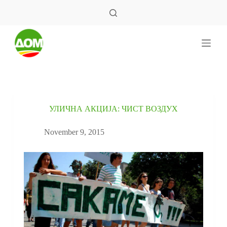
S
k
i
p
t
o
c
o
n
t
e
УЛИЧНА АКЦИЈА: ЧИСТ ВОЗДУХ
n
t
November 9, 2015