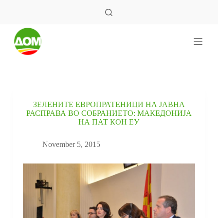
S
k
i
p
t
o
c
o
n
t
e
ЗЕЛЕНИТЕ ЕВРОПРАТЕНИЦИ НА ЈАВНА
n
РАСПРАВА ВО СОБРАНИЕТО: МАКЕДОНИЈА
t
НА ПАТ КОН ЕУ
November 5, 2015