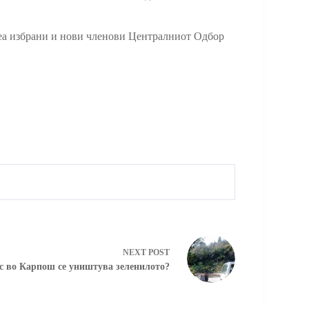
беа избрани и нови членови Централниот Одбор
NEXT
POST
с во Карпош се уништува зеленилото?