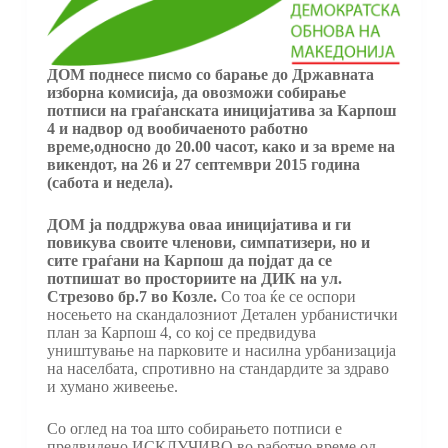
ДОМ поднесе писмо со барање до Државната
изборна комисија, да овозможи собирање
потписи на граѓанската иницијатива за Карпош
4 и надвор од вообичаеното работно
време,
односно до 20.00 часот, како и за време на
викендот, на 26 и 27 септември 2015 година
(сабота и недела).
ДОМ ја поддржува оваа иницијатива и ги
повикува своите членови, симпатизери, но и
сите граѓани на Карпош да појдат да се
потпишат во просториите на ДИК на ул.
Стрезово бр.7 во Козле.
Со тоа ќе се оспори
носењето на скандалозниот Детален урбанистички
план за Карпош 4, со кој се предвидува
уништување на парковите и насилна урбанизација
на населбата, спротивно на стандардите за здраво
и хумано живеење.
Со оглед на тоа што собирањето потписи е
предвидено ИСКЛУЧИВО во работно време од