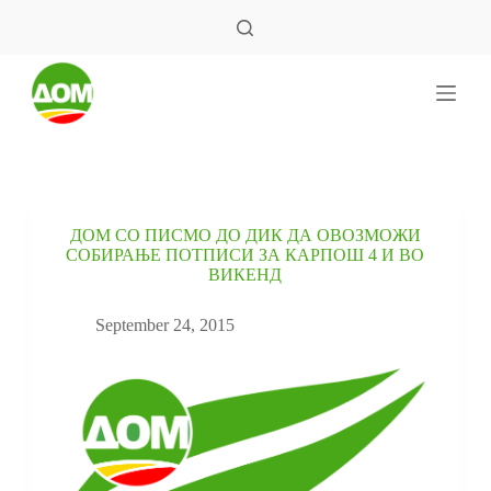
S
k
i
p
t
o
c
o
n
t
e
ДОМ СО ПИСМО ДО ДИК ДА ОВОЗМОЖИ
n
СОБИРАЊЕ ПОТПИСИ ЗА КАРПОШ 4 И ВО
t
ВИКЕНД
September 24, 2015