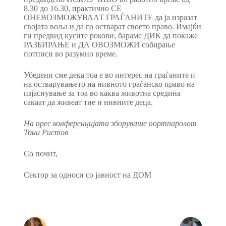
8.30 до 16.30, практично СЕ
ОНЕВОЗМОЖУВААТ ГРАЃАНИТЕ да ја изразат
својата воља и да го остварат своето право. Имајќи
ги предвид кусите рокови, бараме ДИК да покаже
РАЗБИРАЊЕ и ДА ОВОЗМОЖИ собирање
потписи во разумно време.
Убедени сме дека тоа е во интерес на граѓаните и
на остварувањето на нивното граѓанско право на
изјаснување за тоа во каква животна средина
сакаат да живеат тие и нивните деца.
На прес конференцијата зборуваше портпаролот
Тони Ристов
Со почит,
Сектор за односи со јавност на ДОМ