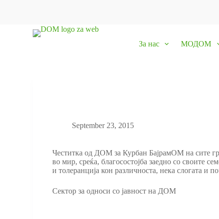
S
k
i
p
За нас
МОДОМ
t
o
c
o
n
t
e
n
t
September 23, 2015
Честитка од ДОМ за Курбан БајрамОМ на сите гра
во мир, среќа, благосостојба заедно со своите с
и толеранција кон различноста, нека слогата и п
Сектор за односи со јавност на ДОМ