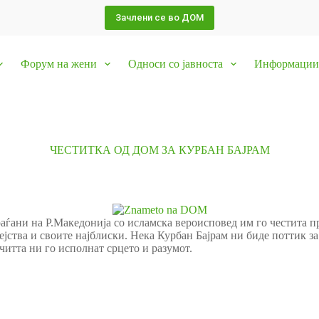
Зачлени се во ДОМ
Форум на жени
Односи со јавноста
Информации 
ЧЕСТИТКА ОД ДОМ ЗА КУРБАН БАЈРАМ
ѓани на Р.Македонија со исламска вероисповед им го честита п
емејства и своите најблиски. Нека Курбан Бајрам ни биде поттик 
очитта ни го исполнат срцето и разумот.