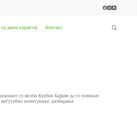
од јавен карактер
Контакт
разникот со желба Курбан Бајрам да го поминат
за меѓусебно почитување, разбирање