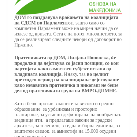
ДОМ го поздравува враќањето на коалицијата
на СДСМ во Парламентот
, зашто само со
комплетен Парламент може на мирен начин да се
излезе од кризата. Сега е на потег мнозинството, за
да се реализираат следните чекори од договорот во
Пржино.
Пратеничката од ДОМ, Лилјана Поповска, ќе
продолжи да дејствува со јасни позиции, со кои
партијата како самостоен субјект истапи од
владината коалиција.
Инаку, таа
во целиот
претходен период на коалицирање дејствуваше
како независна пратеничка и никогаш не беше
дел од пратеничката група на ВМРО-ДПМНЕ.
Затоа беше против законите за високо и средно
образование, за урбанизам и просторно
планирање, за уставно дефинирање на вонбрачната
заедница итн., а предлагаше закони за градски
архитект, за зеленило, за една изборна единица, за
заштитен сведок, за амнестија на 15.000 осудени
социјалци и др.