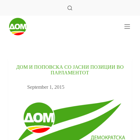
S
k
i
p
t
o
c
o
n
t
e
ДОМ И ПОПОВСКА СО ЈАСНИ ПОЗИЦИИ ВО
n
ПАРЛАМЕНТОТ
t
September 1, 2015