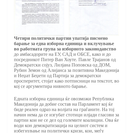
Четири политички партии упатија писмено
барање за една изборна единица и вклучување
во работната група за изборното законодавство
до амбасадорите на ЕУ, САД и ОБСЕ, како и до
посредникот Питер Ван Хоуте. Павле Трајанов од
Демократски сојуз, Лилјана Поповска од ДОМ,
Рубин Земон од Алијанса за позитивна Македонија
и Неџат Беџети од Партија за демократски
просперитет, стојат како потписници на текстот, во
кој се аргументира нивното барање.
Едната изборна единица ќе овозможи Република
Македонија да добие состав на Парламент кој ќе
биде реален одраз на волјата на граѓаните. На тој
начин нема да се изгубат стотици илјади гласови за
партии кои не се дел од големите коалиции. Ова ќе
води кон демократизација на целиот систем и
избегнување на политички кризи, кои, меѓу