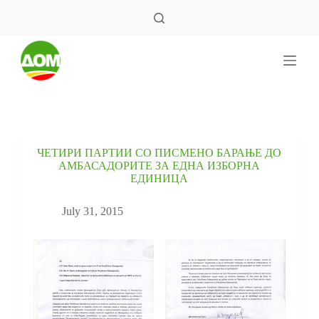
S
k
i
p
t
o
c
o
n
t
e
ЧЕТИРИ ПАРТИИ СО ПИСМЕНО БАРАЊЕ ДО
n
АМБАСАДОРИТЕ ЗА ЕДНА ИЗБОРНА
t
ЕДИНИЦА
July 31, 2015