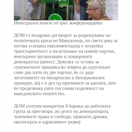
Интегрален текст од прес конференцијата
ДОМ го поздрави договорот за разрешување на
политичката криза во Македонија, но смета дека за
негова успешна имплементација е потребна
транспарентност и вклучување на повеќе партии,
невладини организации и пошироката
демократска јавност. Доколку се остави за
суштинските прашања во земјата да одлучуваат
само два пати по две партии, ќе се даде
легитимитет на бипартиски и бинационален
принцип, кој е и дел од причините за кризата, што
ќе предизвика уште поголема поделеност на
македонското општество.
ДОМ упатува конкретни 8 барања до работната
група за преговори, во делот на демократијата,
човековите права и слободи, правната држава,
екологијата и одржливиот развој: