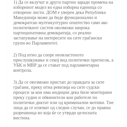
1) Да се вклучат и други партии заради промена на
изборниот модел во една изборна единица со
отворени листи. ДОМ е уверен дека Република
Македонија може да биде функционално и
демократско мултикултурно општество само ако
политичкиот систем овозможи широка
партиципативна демократија, со реално
застапување на интересите на сите граѓански
групи во Парламентот.
2) Под итно да сопре неовластеното
прислушкување и секој вид политички притисок, а
УБК и МВР да се стават под парламентарна
контрола.
3) Да се овозможи пристап до правдата за сите
граѓани, преку итна ревизија на сите судски
процеси за кои има индиции дека биле монтирани
преку судии и обвинители кои работеле по
политички диктат или од криминални мотиви. Тие
лица да се изземат од следни случаи, се до правна
разрешница во која ќе се утврди целосната
вистина.