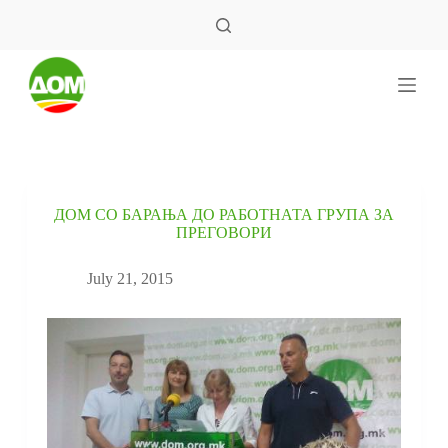
S
k
i
p
t
o
c
o
n
t
e
ДОМ СО БАРАЊА ДО РАБОТНАТА ГРУПА ЗА
n
ПРЕГОВОРИ
t
July 21, 2015