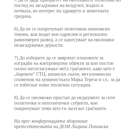
поглед на загадување на воздухот, водата и
почвата, во интерес на здравјето и животната
средина.
6) Да не се попречуваат позитивни економски
текови, кои водат кон одржлив и регионално
рамномерен развој, а се однесуваат на еколошки
незагадувачки дејности.
7) До изборите да се замрзнат плановите за
изградба на контроверзни објекти за кои постои
силно несогласување меѓу граѓаните, како што е
„барокен“ ГТЦ, шпански скали, мегаломански
споменик на хуманистката Мајка Тереза и сл., за да
се избегнат нови тензични ситуации.
8) Да се овозможи пристап до медиумите за сите
политички и неполитички субјекти, кои
покренуваат теми што ги засегаат граѓаните.
На прес конференцијата зборуваше
претседателката на ДОМ Лилјана Поповска