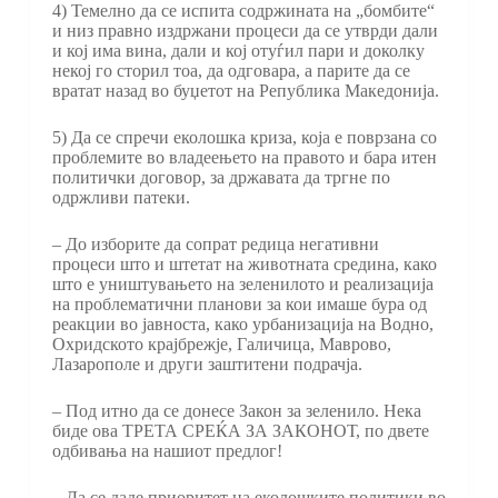
4) Темелно да се испита содржината на „бомбите“
и низ правно издржани процеси да се утврди дали
и кој има вина, дали и кој отуѓил пари и доколку
некој го сторил тоа, да одговара, а парите да се
вратат назад во буџетот на Република Македонија.
5) Да се спречи еколошка криза, која е поврзана со
проблемите во владеењето на правото и бара итен
политички договор, за државата да тргне по
одржливи патеки.
– До изборите да сопрат редица негативни
процеси што и штетат на животната средина, како
што е уништувањето на зеленилото и реализација
на проблематични планови за кои имаше бура од
реакции во јавноста, како урбанизација на Водно,
Охридското крајбрежје, Галичица, Маврово,
Лазарополе и други заштитени подрачја.
– Под итно да се донесе Закон за зеленило. Нека
биде ова ТРЕТА СРЕЌА ЗА ЗАКОНОТ, по двете
одбивања на нашиот предлог!
– Да се даде приоритет на еколошките политики во