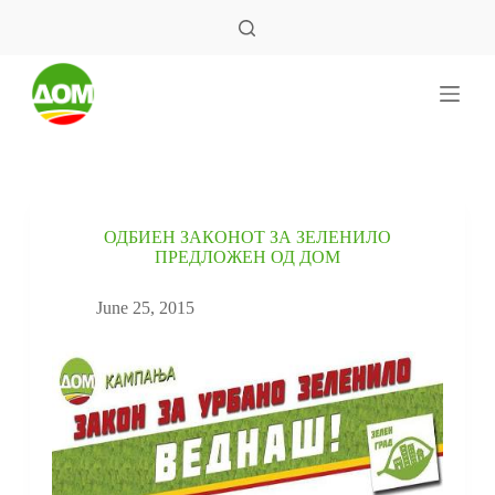
S
k
i
p
t
o
c
o
n
t
e
ОДБИЕН ЗАКОНОТ ЗА ЗЕЛЕНИЛО
n
ПРЕДЛОЖЕН ОД ДОМ
t
June 25, 2015