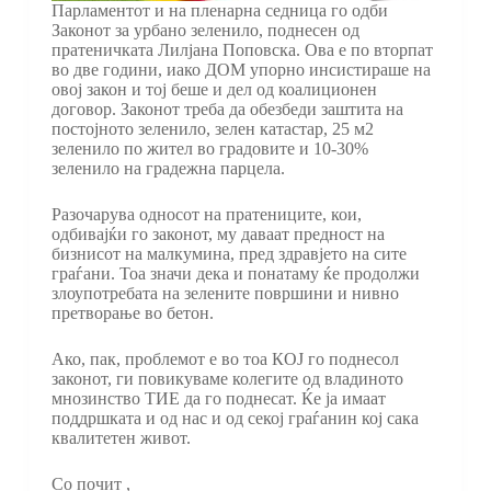
Парламентот и на пленарна седница го одби
Законот за урбано зеленило, поднесен од
пратеничката Лилјана Поповска. Ова е по вторпат
во две години, иако ДОМ упорно инсистираше на
овој закон и тој беше и дел од коалиционен
договор. Законот треба да обезбеди заштита на
постојното зеленилo, зелен катастар, 25 м2
зеленило по жител во градовите и 10-30%
зеленило на градежна парцела.
Разочарува односот на пратениците, кои,
одбивајќи го законот, му даваат предност на
бизнисот на малкумина, пред здравјето на сите
граѓани. Тоа значи дека и понатаму ќе продолжи
злоупотребата на зелените површини и нивно
претворање во бетон.
Ако, пак, проблемот е во тоа КОЈ го поднесол
законот, ги повикуваме колегите од владиното
мнозинство ТИЕ да го поднесат. Ќе ја имаат
поддршката и од нас и од секој граѓанин кој сака
квалитетен живот.
Со почит ,