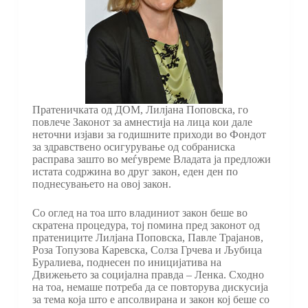
Пратеничката од ДОМ, Лилјана Поповска, го
повлече Законот за амнестија на лица кои дале
неточни изјави за годишните приходи во Фондот
за здравствено осигурување од собраниска
расправа зашто во меѓувреме Владата ја предложи
истата содржина во друг закон, еден ден по
поднесувањето на овој закон.
Со оглед на тоа што владиниот закон беше во
скратена процедура, тој помина пред законот од
пратениците Лилјана Поповска, Павле Трајанов,
Роза Топузова Каревска, Солза Грчева и Љубица
Буралиева, поднесен по иницијатива на
Движењето за социјална правда – Ленка. Сходно
на тоа, немаше потреба да се повторува дискусија
за тема која што е апсолвирана и закон кој беше со