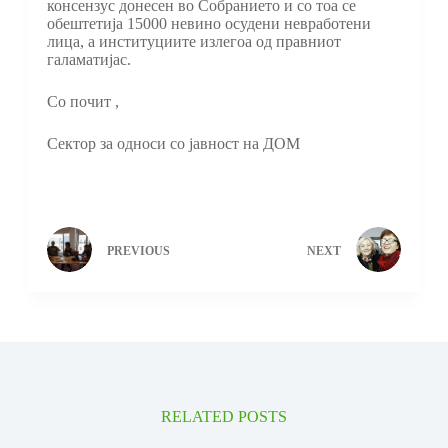
консензус донесен во Собранието и со тоа се
обештетија 15000 невино осудени невработени
лица, а институциите излегоа од правниот
галаматијас.
Со почит ,
Сектор за односи со јавност на ДОМ
PREVIOUS
NEXT
RELATED POSTS